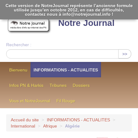
Cette version de NotreJournal représente l’ancienne formule
utilisée jusqu’en octobre 2012, en cas de difficultés,
[
]
contactez nous à info@notrejournal.info !
Notre Journal
Rechercher :
>>
Bienvenu
INFORMATIONS - ACTUALITES
Infos PN & Harkis
Tribunes
Dossiers
Vous et NotreJournal
Fil Rouge
Accueil du site
>
INFORMATIONS - ACTUALITES
>
International
>
Afrique
>
Algérie