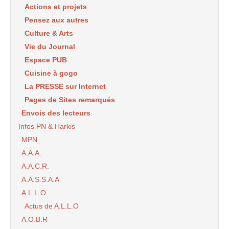
Actions et projets
Pensez aux autres
Culture & Arts
Vie du Journal
Espace PUB
Cuisine à gogo
La PRESSE sur Internet
Pages de Sites remarqués
Envois des lecteurs
Infos PN & Harkis
MPN
A.A.A.
A.A.C.R.
A.A.S.S.A.A
A.L.L.O
Actus de A.L.L.O
A.O.B.R