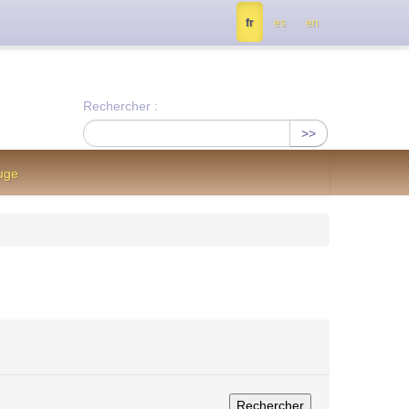
tés, contactez nous à info@notrejournal.info !
fr
es
en
Rechercher :
>>
uge