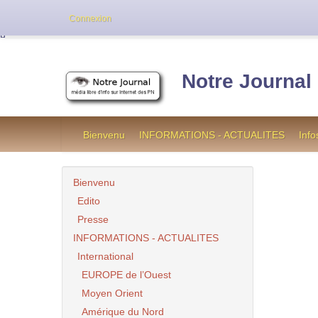
Cette version de NotreJournal représente l’an
Connexion
[
]
Notre Journal
Bienvenu
INFORMATIONS - ACTUALITES
Info
Bienvenu
Edito
Presse
INFORMATIONS - ACTUALITES
International
EUROPE de l’Ouest
Moyen Orient
Amérique du Nord