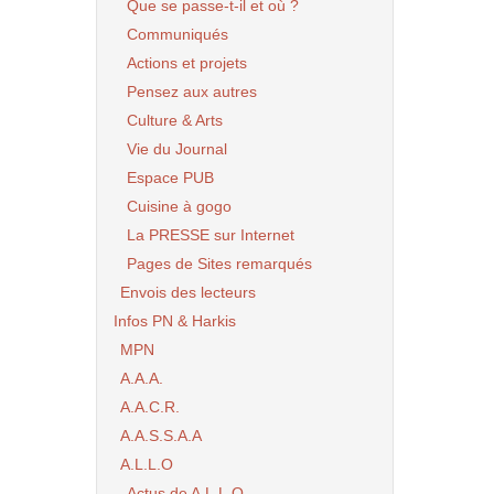
Que se passe-t-il et où ?
Communiqués
Actions et projets
Pensez aux autres
Culture & Arts
Vie du Journal
Espace PUB
Cuisine à gogo
La PRESSE sur Internet
Pages de Sites remarqués
Envois des lecteurs
Infos PN & Harkis
MPN
A.A.A.
A.A.C.R.
A.A.S.S.A.A
A.L.L.O
Actus de A.L.L.O