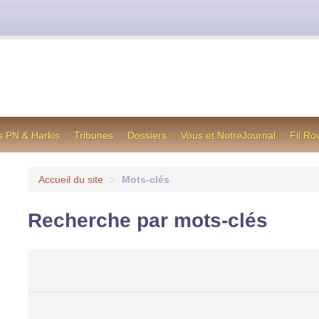
cienne formule utilisée jusqu’en octobre 2012, en cas de difficul
s PN & Harkis
Tribunes
Dossiers
Vous et NotreJournal
Fil Ro
Accueil du site
>
Mots-clés
Recherche par mots-clés