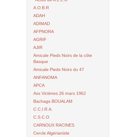
A.O.B.R
ADAH
ADIMAD
AFPNORA
AGRIF
AJIR
Amicale Pieds Noirs de la côte
Basque
Amicale Pieds Noirs du 47
ANFANOMA
APCA
Ass Victimes 26 mars 1962
Bachaga BOUALAM
C.C.I.R.A.
C.S.C.O
CARNOUX RACINES
Cercle Algérianiste