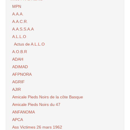
MPN
A.A.A.
A.A.C.R.
A.A.S.S.A.A
A.L.L.O
Actus de A.L.L.O
A.O.B.R
ADAH
ADIMAD
AFPNORA
AGRIF
AJIR
Amicale Pieds Noirs de la côte Basque
Amicale Pieds Noirs du 47
ANFANOMA
APCA
Ass Victimes 26 mars 1962