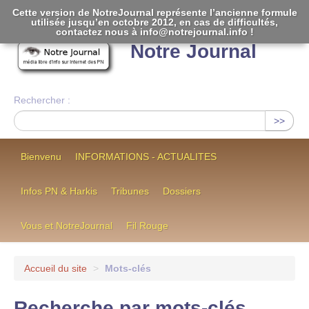
Cette version de NotreJournal représente l’ancienne formule
utilisée jusqu’en octobre 2012, en cas de difficultés,
[
]
contactez nous à info@notrejournal.info !
Notre Journal
Rechercher :
>>
Bienvenu
INFORMATIONS - ACTUALITES
Infos PN & Harkis
Tribunes
Dossiers
Vous et NotreJournal
Fil Rouge
Accueil du site
>
Mots-clés
Recherche par mots-clés