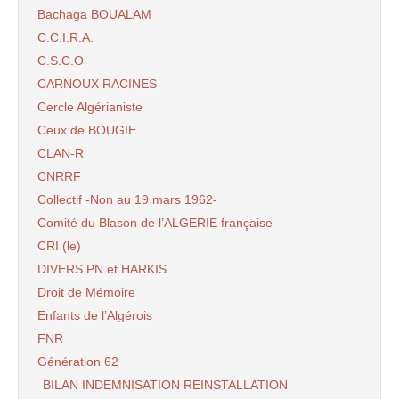
Bachaga BOUALAM
C.C.I.R.A.
C.S.C.O
CARNOUX RACINES
Cercle Algérianiste
Ceux de BOUGIE
CLAN-R
CNRRF
Collectif -Non au 19 mars 1962-
Comité du Blason de l’ALGERIE française
CRI (le)
DIVERS PN et HARKIS
Droit de Mémoire
Enfants de l’Algérois
FNR
Génération 62
BILAN INDEMNISATION REINSTALLATION