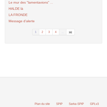
Le mur des "lamentavions" ...
HALDE là
LA FRONDE
Message d’alerte
1
2
3
4
...
Plan du site
SPIP
Sarka-SPIP
GPLv3