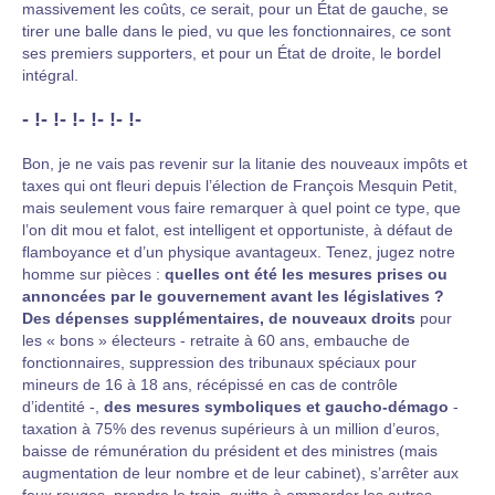
massivement les coûts, ce serait, pour un État de gauche, se
tirer une balle dans le pied, vu que les fonctionnaires, ce sont
ses premiers supporters, et pour un État de droite, le bordel
intégral.
- !- !- !- !- !- !-
Bon, je ne vais pas revenir sur la litanie des nouveaux impôts et
taxes qui ont fleuri depuis l’élection de François Mesquin Petit,
mais seulement vous faire remarquer à quel point ce type, que
l’on dit mou et falot, est intelligent et opportuniste, à défaut de
flamboyance et d’un physique avantageux. Tenez, jugez notre
homme sur pièces :
quelles ont été les mesures prises ou
annoncées par le gouvernement avant les législatives ?
Des dépenses supplémentaires, de nouveaux droits
pour
les « bons » électeurs - retraite à 60 ans, embauche de
fonctionnaires, suppression des tribunaux spéciaux pour
mineurs de 16 à 18 ans, récépissé en cas de contrôle
d’identité -,
des mesures symboliques et gaucho-démago
-
taxation à 75% des revenus supérieurs à un million d’euros,
baisse de rémunération du président et des ministres (mais
augmentation de leur nombre et de leur cabinet), s’arrêter aux