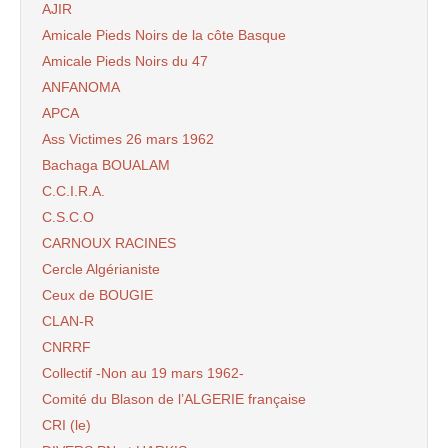
AJIR
Amicale Pieds Noirs de la côte Basque
Amicale Pieds Noirs du 47
ANFANOMA
APCA
Ass Victimes 26 mars 1962
Bachaga BOUALAM
C.C.I.R.A.
C.S.C.O
CARNOUX RACINES
Cercle Algérianiste
Ceux de BOUGIE
CLAN-R
CNRRF
Collectif -Non au 19 mars 1962-
Comité du Blason de l’ALGERIE française
CRI (le)