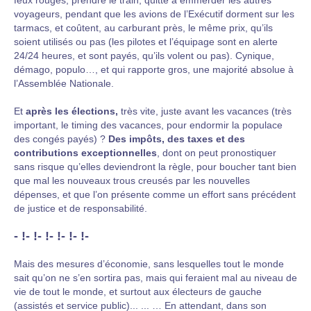
feux rouges, prendre le train, quitte à emmerder les autres
voyageurs, pendant que les avions de l’Exécutif dorment sur les
tarmacs, et coûtent, au carburant près, le même prix, qu’ils
soient utilisés ou pas (les pilotes et l’équipage sont en alerte
24/24 heures, et sont payés, qu’ils volent ou pas). Cynique,
démago, populo…, et qui rapporte gros, une majorité absolue à
l’Assemblée Nationale.
Et
après les élections,
très vite, juste avant les vacances (très
important, le timing des vacances, pour endormir la populace
des congés payés) ?
Des impôts, des taxes et des
contributions exceptionnelles
, dont on peut pronostiquer
sans risque qu’elles deviendront la règle, pour boucher tant bien
que mal les nouveaux trous creusés par les nouvelles
dépenses, et que l’on présente comme un effort sans précédent
de justice et de responsabilité.
- !- !- !- !- !- !-
Mais des mesures d’économie, sans lesquelles tout le monde
sait qu’on ne s’en sortira pas, mais qui feraient mal au niveau de
vie de tout le monde, et surtout aux électeurs de gauche
(assistés et service public)... ... … En attendant, dans son