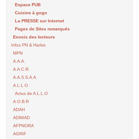
Espace PUB
Cuisine à gogo
La PRESSE sur Internet
Pages de Sites remarqués
Envois des lecteurs
Infos PN & Harkis
MPN
A.A.A.
A.A.C.R.
A.A.S.S.A.A
A.L.L.O
Actus de A.L.L.O
A.O.B.R
ADAH
ADIMAD
AFPNORA
AGRIF