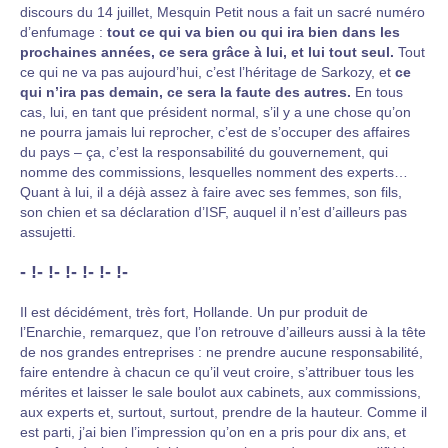
discours du 14 juillet, Mesquin Petit nous a fait un sacré numéro
d’enfumage :
tout ce qui va bien ou qui ira bien dans les
prochaines années, ce sera grâce à lui, et lui tout seul.
Tout
ce qui ne va pas aujourd’hui, c’est l’héritage de Sarkozy, et
ce
qui n’ira pas demain, ce sera la faute des autres.
En tous
cas, lui, en tant que président normal, s’il y a une chose qu’on
ne pourra jamais lui reprocher, c’est de s’occuper des affaires
du pays – ça, c’est la responsabilité du gouvernement, qui
nomme des commissions, lesquelles nomment des experts…
Quant à lui, il a déjà assez à faire avec ses femmes, son fils,
son chien et sa déclaration d’ISF, auquel il n’est d’ailleurs pas
assujetti.
- !- !- !- !- !- !-
Il est décidément, très fort, Hollande. Un pur produit de
l’Enarchie, remarquez, que l’on retrouve d’ailleurs aussi à la tête
de nos grandes entreprises : ne prendre aucune responsabilité,
faire entendre à chacun ce qu’il veut croire, s’attribuer tous les
mérites et laisser le sale boulot aux cabinets, aux commissions,
aux experts et, surtout, surtout, prendre de la hauteur. Comme il
est parti, j’ai bien l’impression qu’on en a pris pour dix ans, et