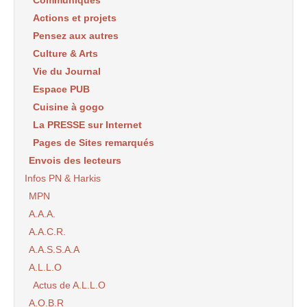
Communiqués
Actions et projets
Pensez aux autres
Culture & Arts
Vie du Journal
Espace PUB
Cuisine à gogo
La PRESSE sur Internet
Pages de Sites remarqués
Envois des lecteurs
Infos PN & Harkis
MPN
A.A.A.
A.A.C.R.
A.A.S.S.A.A
A.L.L.O
Actus de A.L.L.O
A.O.B.R