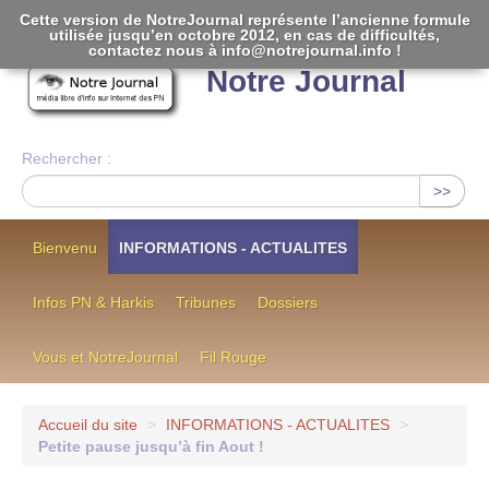
Cette version de NotreJournal représente l’ancienne formule
utilisée jusqu’en octobre 2012, en cas de difficultés,
[
]
contactez nous à info@notrejournal.info !
Notre Journal
Rechercher :
>>
Bienvenu
INFORMATIONS - ACTUALITES
Infos PN & Harkis
Tribunes
Dossiers
Vous et NotreJournal
Fil Rouge
Accueil du site
>
INFORMATIONS - ACTUALITES
>
Petite pause jusqu’à fin Aout !