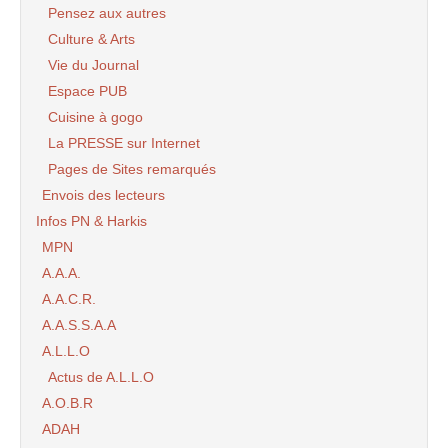
Pensez aux autres
Culture & Arts
Vie du Journal
Espace PUB
Cuisine à gogo
La PRESSE sur Internet
Pages de Sites remarqués
Envois des lecteurs
Infos PN & Harkis
MPN
A.A.A.
A.A.C.R.
A.A.S.S.A.A
A.L.L.O
Actus de A.L.L.O
A.O.B.R
ADAH