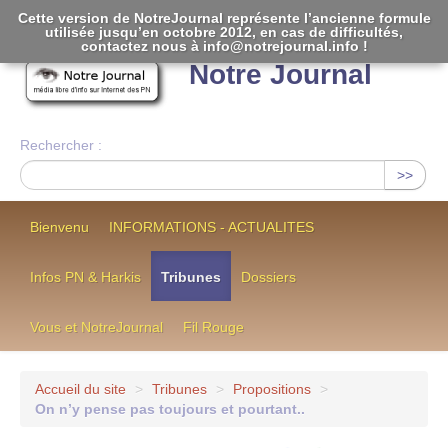
Cette version de NotreJournal représente l’ancienne formule
utilisée jusqu’en octobre 2012, en cas de difficultés,
[
]
contactez nous à info@notrejournal.info !
Notre Journal
Rechercher :
>>
Bienvenu
INFORMATIONS - ACTUALITES
Infos PN & Harkis
Tribunes
Dossiers
Vous et NotreJournal
Fil Rouge
Accueil du site
>
Tribunes
>
Propositions
>
On n’y pense pas toujours et pourtant..