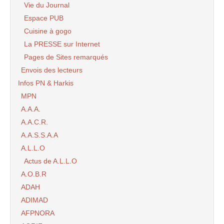
Vie du Journal
Espace PUB
Cuisine à gogo
La PRESSE sur Internet
Pages de Sites remarqués
Envois des lecteurs
Infos PN & Harkis
MPN
A.A.A.
A.A.C.R.
A.A.S.S.A.A
A.L.L.O
Actus de A.L.L.O
A.O.B.R
ADAH
ADIMAD
AFPNORA