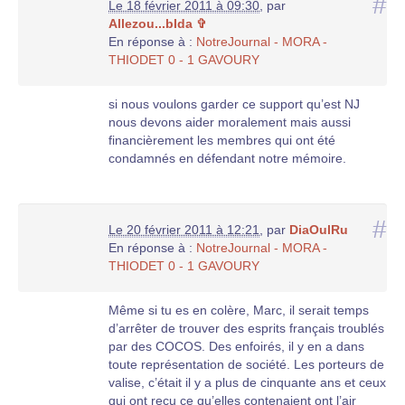
#
Le 18 février 2011 à 09:30
,
par
Allezou...bIda ✞
En réponse à :
NotreJournal - MORA -
THIODET 0 - 1 GAVOURY
si nous voulons garder ce support qu’est NJ
nous devons aider moralement mais aussi
financièrement les membres qui ont été
condamnés en défendant notre mémoire.
#
Le 20 février 2011 à 12:21
,
par
DiaOulRu
En réponse à :
NotreJournal - MORA -
THIODET 0 - 1 GAVOURY
Même si tu es en colère, Marc, il serait temps
d’arrêter de trouver des esprits français troublés
par des COCOS. Des enfoirés, il y en a dans
toute représentation de société. Les porteurs de
valise, c’était il y a plus de cinquante ans et ceux
qui ont reçu ce qu’elles contenaient ont l’air