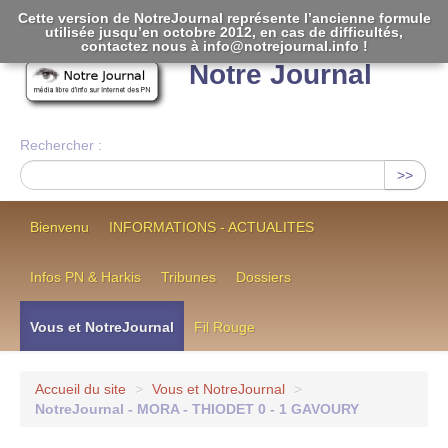
Cette version de NotreJournal représente l’ancienne formule
utilisée jusqu’en octobre 2012, en cas de difficultés,
[
]
contactez nous à info@notrejournal.info !
Notre Journal
Rechercher :
>>
Bienvenu
INFORMATIONS - ACTUALITES
Infos PN & Harkis
Tribunes
Dossiers
Vous et NotreJournal
Fil Rouge
Accueil du site
>
Vous et NotreJournal
>
NotreJournal - MORA - THIODET 0 - 1 GAVOURY