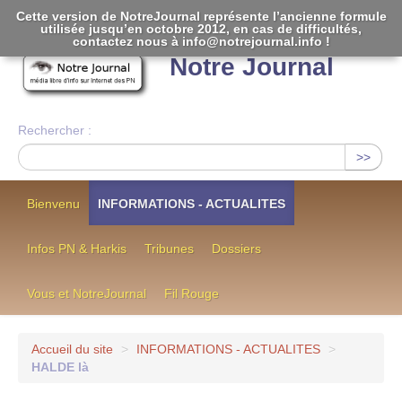
Cette version de NotreJournal représente l’ancienne formule
utilisée jusqu’en octobre 2012, en cas de difficultés,
[
]
contactez nous à info@notrejournal.info !
Notre Journal
Rechercher :
>>
Bienvenu
INFORMATIONS - ACTUALITES
Infos PN & Harkis
Tribunes
Dossiers
Vous et NotreJournal
Fil Rouge
Accueil du site
>
INFORMATIONS - ACTUALITES
>
HALDE là