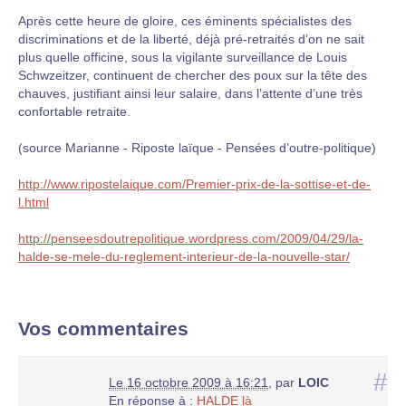
Après cette heure de gloire, ces éminents spécialistes des
discriminations et de la liberté, déjà pré-retraités d’on ne sait
plus quelle officine, sous la vigilante surveillance de Louis
Schwzeitzer, continuent de chercher des poux sur la tête des
chauves, justifiant ainsi leur salaire, dans l’attente d’une très
confortable retraite.
(source Marianne - Riposte laïque - Pensées d’outre-politique)
http://www.ripostelaique.com/Premier-prix-de-la-sottise-et-de-
l.html
http://penseesdoutrepolitique.wordpress.com/2009/04/29/la-
halde-se-mele-du-reglement-interieur-de-la-nouvelle-star/
Vos commentaires
#
Le 16 octobre 2009 à 16:21
,
par
LOIC
En réponse à :
HALDE là