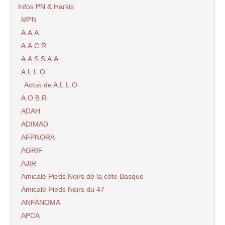
Infos PN & Harkis
MPN
A.A.A.
A.A.C.R.
A.A.S.S.A.A
A.L.L.O
Actus de A.L.L.O
A.O.B.R
ADAH
ADIMAD
AFPNORA
AGRIF
AJIR
Amicale Pieds Noirs de la côte Basque
Amicale Pieds Noirs du 47
ANFANOMA
APCA