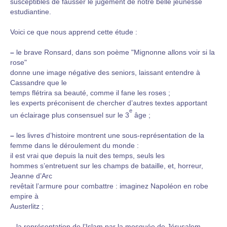
susceptibles de fausser le jugement de notre belle jeunesse
estudiantine.
Voici ce que nous apprend cette étude :
–
le brave Ronsard, dans son poème "Mignonne allons voir si la
rose"
donne une image négative des seniors, laissant entendre à
Cassandre que le
temps flétrira sa beauté, comme il fane les roses ;
les experts préconisent de chercher d’autres textes apportant
e
un éclairage plus consensuel sur le 3
âge ;
–
les livres d’histoire montrent une sous-représentation de la
femme dans le déroulement du monde :
il est vrai que depuis la nuit des temps, seuls les
hommes s’entretuent sur les champs de bataille, et, horreur,
Jeanne d’Arc
revêtait l’armure pour combattre : imaginez Napoléon en robe
empire à
Austerlitz ;
–
la représentation de l’Islam par la mosquée de Jérusalem