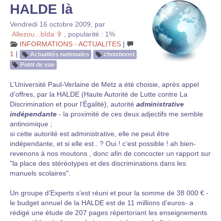
HALDE là
Vendredi 16 octobre 2009
,
par
Allezou...bIda ✞
,
popularité : 1%
INFORMATIONS - ACTUALITES
|
1
|
Actualités nationales
choixboost
Point de vue
L’Université Paul-Verlaine de Metz a été choisie, après appel
d’offres, par la HALDE (Haute Autorité de Lutte contre La
Discrimination et pour l’Égalité), autorité
administrative
indépendante
- la proximité de ces deux adjectifs me semble
antinomique ;
si cette autorité est administrative, elle ne peut être
indépendante, et si elle est.. ? Oui ! c’est possible ! ah bien-
revenons à nos moutons , donc afin de concocter un rapport sur
"la place des stéréotypes et des discriminations dans les
manuels scolaires".
Un groupe d’Experts s’est réuni et pour la somme de 38 000 € -
le budget annuel de la HALDE est de 11 millions d’euros- a
rédigé une étude de 207 pages répertoriant les enseignements