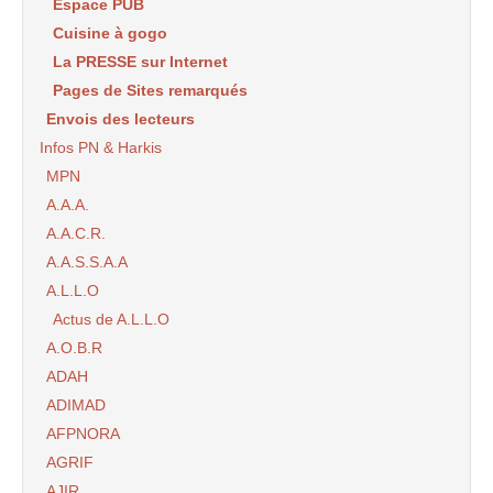
Espace PUB
Cuisine à gogo
La PRESSE sur Internet
Pages de Sites remarqués
Envois des lecteurs
Infos PN & Harkis
MPN
A.A.A.
A.A.C.R.
A.A.S.S.A.A
A.L.L.O
Actus de A.L.L.O
A.O.B.R
ADAH
ADIMAD
AFPNORA
AGRIF
AJIR