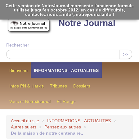
Cette version de NotreJournal représente l’ancienne formule
utilisée jusqu’en octobre 2012, en cas de difficultés,
[
]
contactez nous à info@notrejournal.info !
Notre Journal
Rechercher :
>>
Bienvenu
INFORMATIONS - ACTUALITES
Infos PN & Harkis
Tribunes
Dossiers
Vous et NotreJournal
Fil Rouge
Accueil du site
>
INFORMATIONS - ACTUALITES
>
Autres sujets
>
Pensez aux autres
>
De la maison de notre centenaire..