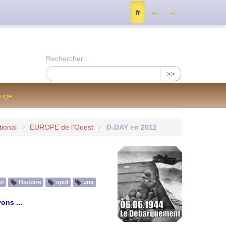
tés, contactez nous à info@notrejournal.info !
fr
es
en
Rechercher :
>>
ouge
tional
>
EUROPE de l’Ouest
>
D-DAY en 2012
st
Histoire
spot
une
ons ...