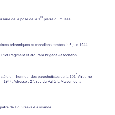
re
rsaire de la pose de la 1
pierre du musée.
l
tistes britanniques et canadiens tombés le 6 juin 1944
 Pilot Regiment et 3rd Para brigade Association
e
stèle en l’honneur des parachutistes de la 101
Airborne
n 1944. Adresse : 27, rue du Val à la Maison de la
ipalité de Douvres-la-Délivrande