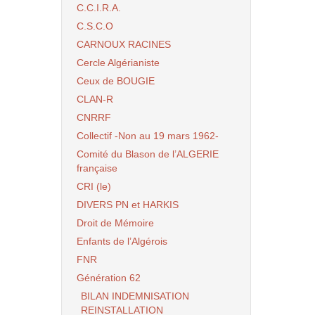
C.C.I.R.A.
C.S.C.O
CARNOUX RACINES
Cercle Algérianiste
Ceux de BOUGIE
CLAN-R
CNRRF
Collectif -Non au 19 mars 1962-
Comité du Blason de l’ALGERIE
française
CRI (le)
DIVERS PN et HARKIS
Droit de Mémoire
Enfants de l’Algérois
FNR
Génération 62
BILAN INDEMNISATION
REINSTALLATION