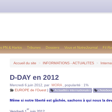
cienne formule utilisée jusqu’en octobre 2012, en cas de difficul
os PN & Harkis
Tribunes
Dossiers
Vous et NotreJournal
Fil R
Accueil du site
>
INFORMATIONS - ACTUALITES
>
Interna
D-DAY en 2012
Mercredi 6 juin 2012
,
par
MORA
,
popularité : 1%
EUROPE de l’Ouest
|
Actualités internationales
choixboo
Même si notre liberté est gâchée, sachons à qui nous la dev
er
Vendredi 1
juin 2012