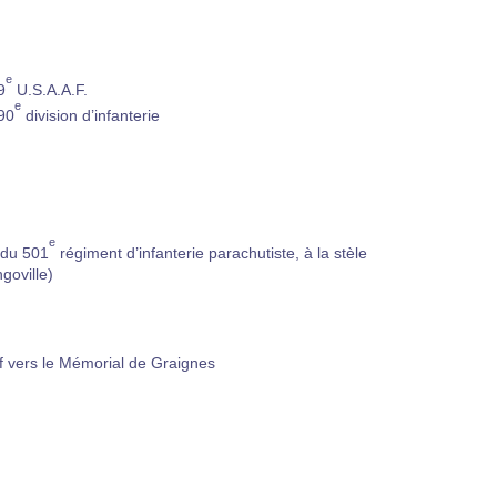
e
9
U.S.A.A.F.
e
90
division d’infanterie
e
 du 501
régiment d’infanterie parachutiste, à la stèle
goville)
f vers le Mémorial de Graignes