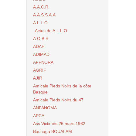
A.A.C.R.
A.A.S.S.A.A
A.L.L.O
Actus de A.L.L.O
A.O.B.R
ADAH
ADIMAD
AFPNORA
AGRIF
AJIR
Amicale Pieds Noirs de la côte
Basque
Amicale Pieds Noirs du 47
ANFANOMA
APCA
Ass Victimes 26 mars 1962
Bachaga BOUALAM