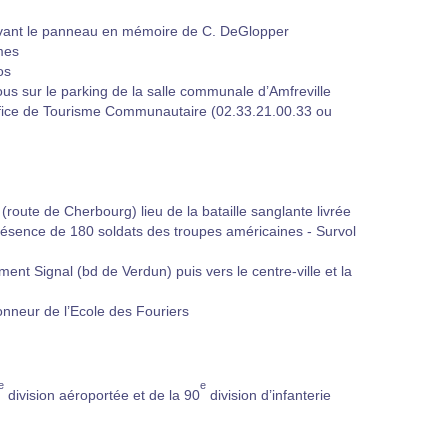
ant le panneau en mémoire de C. DeGlopper
mes
os
s sur le parking de la salle communale d’Amfreville
’Office de Tourisme Communautaire (02.33.21.00.33 ou
ute de Cherbourg) lieu de la bataille sanglante livrée
présence de 180 soldats des troupes américaines - Survol
ent Signal (bd de Verdun) puis vers le centre-ville et la
nneur de l’Ecole des Fouriers
e
e
division aéroportée et de la 90
division d’infanterie