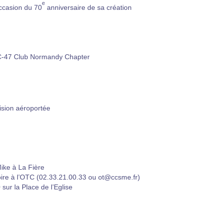
e
ccasion du 70
anniversaire de sa création
 C-47 Club Normandy Chapter
ision aéroportée
ke à La Fière
toire à l’OTC (02.33.21.00.33 ou ot@ccsme.fr)
ur la Place de l’Eglise