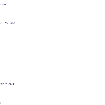
ique
u Rouville
ière civil
n