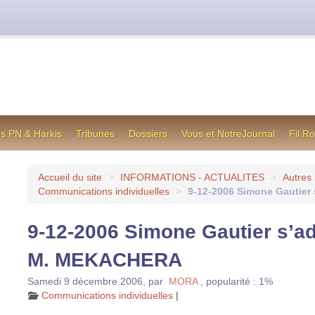
cienne formule utilisée jusqu’en octobre 2012, en cas de difficul
os PN & Harkis
Tribunes
Dossiers
Vous et NotreJournal
Fil R
Accueil du site
>
INFORMATIONS - ACTUALITES
>
Autres 
Communications individuelles
>
9-12-2006 Simone Gautie
9-12-2006 Simone Gautier s’a
M. MEKACHERA
Samedi 9 décembre 2006
,
par
MORA
,
popularité : 1%
Communications individuelles
|