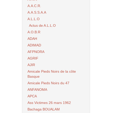
A.A.C.R.
A.A.S.S.A.A
A.L.L.O
Actus de A.L.L.O
A.O.B.R
ADAH
ADIMAD
AFPNORA
AGRIF
AJIR
Amicale Pieds Noirs de la côte
Basque
Amicale Pieds Noirs du 47
ANFANOMA
APCA
Ass Victimes 26 mars 1962
Bachaga BOUALAM