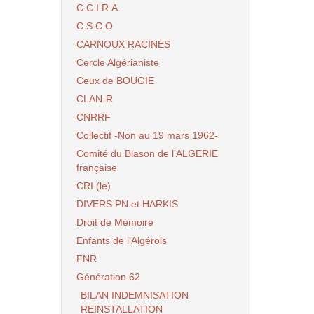
C.C.I.R.A.
C.S.C.O
CARNOUX RACINES
Cercle Algérianiste
Ceux de BOUGIE
CLAN-R
CNRRF
Collectif -Non au 19 mars 1962-
Comité du Blason de l’ALGERIE
française
CRI (le)
DIVERS PN et HARKIS
Droit de Mémoire
Enfants de l’Algérois
FNR
Génération 62
BILAN INDEMNISATION
REINSTALLATION