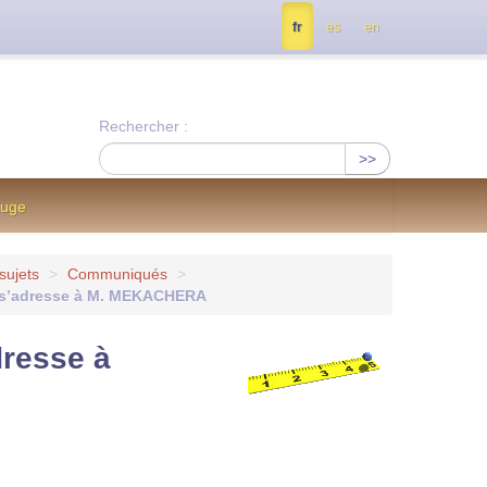
tés, contactez nous à info@notrejournal.info !
fr
es
en
Rechercher :
>>
ouge
sujets
>
Communiqués
>
r s’adresse à M. MEKACHERA
dresse à