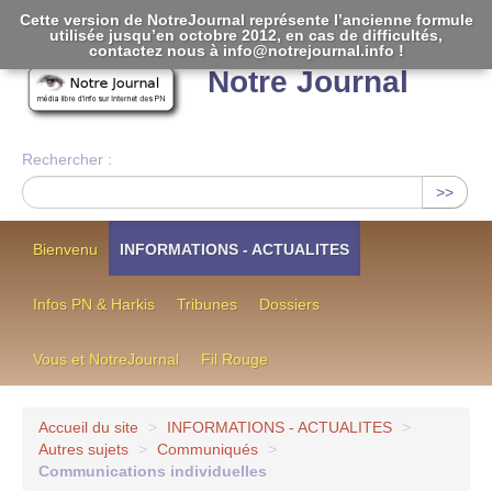
Cette version de NotreJournal représente l’ancienne formule
utilisée jusqu’en octobre 2012, en cas de difficultés,
[
]
contactez nous à info@notrejournal.info !
Notre Journal
Rechercher :
>>
Bienvenu
INFORMATIONS - ACTUALITES
Infos PN & Harkis
Tribunes
Dossiers
Vous et NotreJournal
Fil Rouge
Accueil du site
>
INFORMATIONS - ACTUALITES
>
Autres sujets
>
Communiqués
>
Communications individuelles