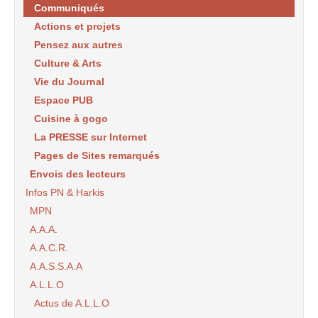
Communiqués
Actions et projets
Pensez aux autres
Culture & Arts
Vie du Journal
Espace PUB
Cuisine à gogo
La PRESSE sur Internet
Pages de Sites remarqués
Envois des lecteurs
Infos PN & Harkis
MPN
A.A.A.
A.A.C.R.
A.A.S.S.A.A
A.L.L.O
Actus de A.L.L.O