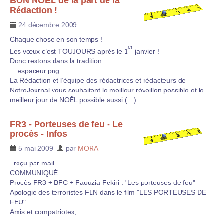
BON NOEL de la part de la
Rédaction !
24 décembre 2009
Chaque chose en son temps !
er
Les vœux c’est TOUJOURS après le 1
janvier !
Donc restons dans la tradition...
__espaceur.png__
La Rédaction et l’équipe des rédactrices et rédacteurs de
NotreJournal vous souhaitent le meilleur réveillon possible et le
meilleur jour de NOËL possible aussi (…)
FR3 - Porteuses de feu - Le
procès - Infos
5 mai 2009
,
par
MORA
..reçu par mail ...
COMMUNIQUÉ
Procès FR3 + BFC + Faouzia Fekiri : "Les porteuses de feu"
Apologie des terroristes FLN dans le film "LES PORTEUSES DE
FEU"
Amis et compatriotes,