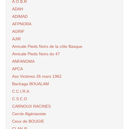
A.O.B.R
ADAH
ADIMAD
AFPNORA
AGRIF
AJIR
Amicale Pieds Noirs de la côte Basque
Amicale Pieds Noirs du 47
ANFANOMA
APCA
Ass Victimes 26 mars 1962
Bachaga BOUALAM
C.C.I.R.A.
C.S.C.O
CARNOUX RACINES
Cercle Algérianiste
Ceux de BOUGIE
CLAN-R