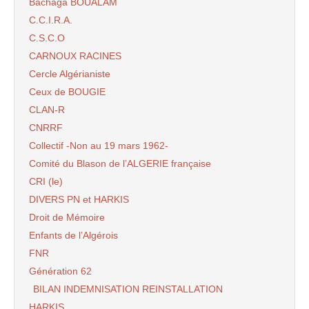
Bachaga BOUALAM
C.C.I.R.A.
C.S.C.O
CARNOUX RACINES
Cercle Algérianiste
Ceux de BOUGIE
CLAN-R
CNRRF
Collectif -Non au 19 mars 1962-
Comité du Blason de l’ALGERIE française
CRI (le)
DIVERS PN et HARKIS
Droit de Mémoire
Enfants de l’Algérois
FNR
Génération 62
BILAN INDEMNISATION REINSTALLATION
HARKIS