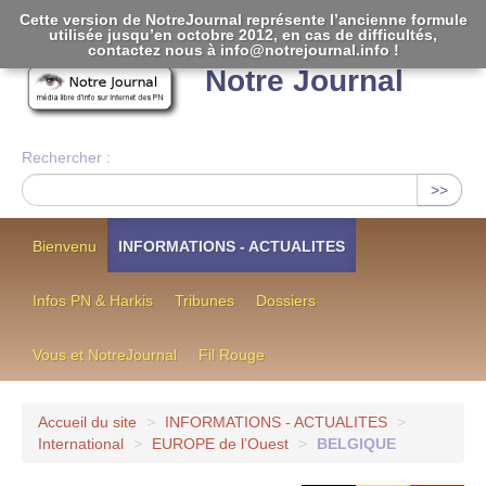
Cette version de NotreJournal représente l’ancienne formule
utilisée jusqu’en octobre 2012, en cas de difficultés,
[
]
contactez nous à info@notrejournal.info !
Notre Journal
Rechercher :
>>
Bienvenu
INFORMATIONS - ACTUALITES
Infos PN & Harkis
Tribunes
Dossiers
Vous et NotreJournal
Fil Rouge
Accueil du site
>
INFORMATIONS - ACTUALITES
>
International
>
EUROPE de l’Ouest
>
BELGIQUE