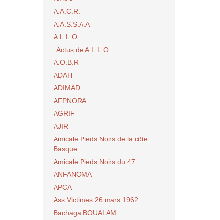
A.A.C.R.
A.A.S.S.A.A
A.L.L.O
Actus de A.L.L.O
A.O.B.R
ADAH
ADIMAD
AFPNORA
AGRIF
AJIR
Amicale Pieds Noirs de la côte
Basque
Amicale Pieds Noirs du 47
ANFANOMA
APCA
Ass Victimes 26 mars 1962
Bachaga BOUALAM