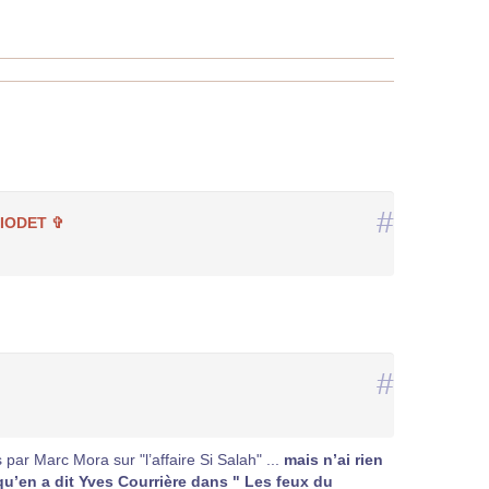
#
HIODET ✞
#
 par Marc Mora sur "l’affaire Si Salah" ...
mais n’ai rien
e qu’en a dit Yves Courrière dans " Les feux du