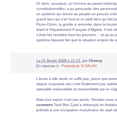
Or donc, pourquoi, un homme au passé historique, 
constitutionnelles, a pu persuader des personnali
un système qui donne au peuple un pouvoir s’établ
grand tiers qui s’en fout et un petit tiers qui fai
Picon-Citron, la goutte à remonter dans la boutei
étant le Département Français d’Algérie. Il est n
s’était fait remettre tous les pouvoirs… et qu’au j
système bipassé fait que la situation empire de p
Le 21 février 2008 à 12:13
,
par
Choirzy
En réponse à :
Préambule Si SALAH
L’envie à elle seule ne suffit pas, parce que parle
depuis cinquante ans n’est finalement pas satisfai
spécialité inabordable et inassimilable par le vu
Mais tout espoir n’est pas perdu. Rendez-vous
comment
Tarik Ben Zyad a débarqué en Andalou
prélude à une occupation musulmane de sept siè