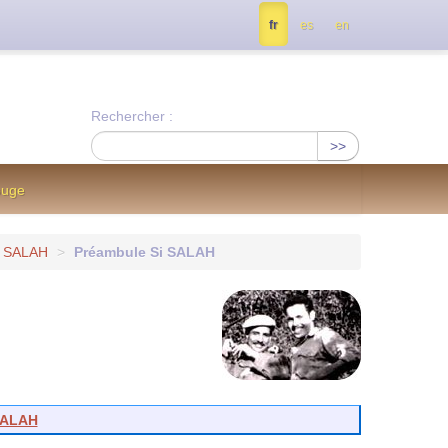
tés, contactez nous à info@notrejournal.info !
fr
es
en
Rechercher :
>>
ouge
SI SALAH
>
Préambule Si SALAH
 SALAH