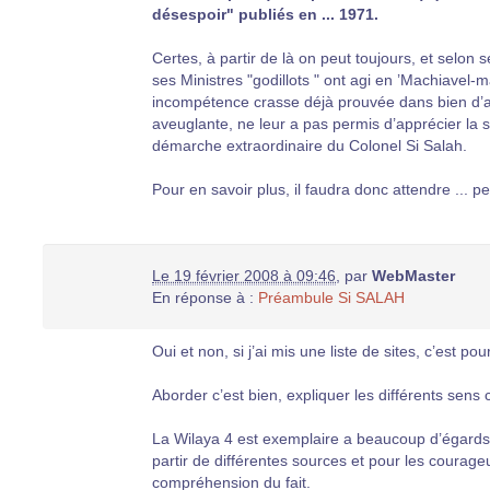
désespoir" publiés en ... 1971.
Certes, à partir de là on peut toujours, et selon 
ses Ministres "godillots " ont agi en ’Machiavel-
incompétence crasse déjà prouvée dans bien d’aut
aveuglante, ne leur a pas permis d’apprécier la sit
démarche extraordinaire du Colonel Si Salah.
Pour en savoir plus, il faudra donc attendre ... pe
Le 19 février 2008 à 09:46
,
par
WebMaster
En réponse à :
Préambule Si SALAH
Oui et non, si j’ai mis une liste de sites, c’est p
Aborder c’est bien, expliquer les différents sens c
La Wilaya 4 est exemplaire a beaucoup d’égards, 
partir de différentes sources et pour les courage
compréhension du fait.