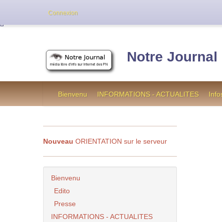
Cette version de NotreJournal représente l’an
Connexion
[
]
Notre Journal
Bienvenu
INFORMATIONS - ACTUALITES
Info
Nouveau
ORIENTATION sur le serveur
Bienvenu
Edito
Presse
INFORMATIONS - ACTUALITES