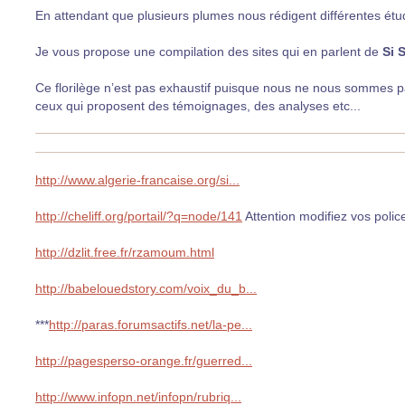
En attendant que plusieurs plumes nous rédigent différentes étud
Je vous propose une compilation des sites qui en parlent de
Si
Ce florilège n’est pas exhaustif puisque nous ne nous sommes pas 
ceux qui proposent des témoignages, des analyses etc...
http://www.algerie-francaise.org/si...
http://cheliff.org/portail/?q=node/141
Attention modifiez vos polic
http://dzlit.free.fr/rzamoum.html
http://babelouedstory.com/voix_du_b...
***
http://paras.forumsactifs.net/la-pe...
http://pagesperso-orange.fr/guerred...
http://www.infopn.net/infopn/rubriq...