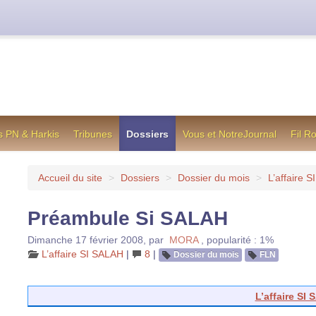
cienne formule utilisée jusqu’en octobre 2012, en cas de difficul
s PN & Harkis
Tribunes
Dossiers
Vous et NotreJournal
Fil R
Accueil du site
>
Dossiers
>
Dossier du mois
>
L’affaire 
Préambule Si SALAH
Dimanche 17 février 2008
,
par
MORA
,
popularité : 1%
L’affaire SI SALAH
|
8
|
Dossier du mois
FLN
L’affaire SI