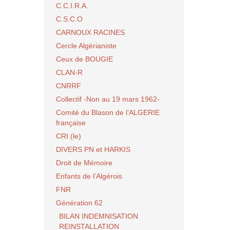
C.C.I.R.A.
C.S.C.O
CARNOUX RACINES
Cercle Algérianiste
Ceux de BOUGIE
CLAN-R
CNRRF
Collectif -Non au 19 mars 1962-
Comité du Blason de l’ALGERIE
française
CRI (le)
DIVERS PN et HARKIS
Droit de Mémoire
Enfants de l’Algérois
FNR
Génération 62
BILAN INDEMNISATION
REINSTALLATION