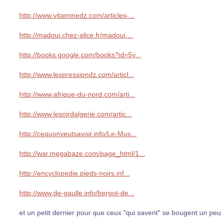
http://www.vitaminedz.com/articles-...
http://madoui.chez-alice.fr/madoui....
http://books.google.com/books?id=5y...
http://www.lexpressiondz.com/articl...
http://www.afrique-du-nord.com/arti...
http://www.lesoirdalgerie.com/artic...
http://cequonveutsavoir.info/Le-Mus...
http://war.megabaze.com/page_html/1...
http://encyclopedie.pieds-noirs.inf...
http://www.de-gaulle.info/bergot-de...
et un petit dernier pour que ceux "qui savent" se bougent un peu 