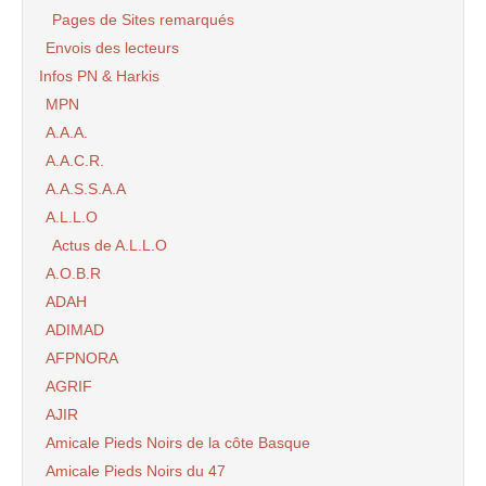
Pages de Sites remarqués
Envois des lecteurs
Infos PN & Harkis
MPN
A.A.A.
A.A.C.R.
A.A.S.S.A.A
A.L.L.O
Actus de A.L.L.O
A.O.B.R
ADAH
ADIMAD
AFPNORA
AGRIF
AJIR
Amicale Pieds Noirs de la côte Basque
Amicale Pieds Noirs du 47