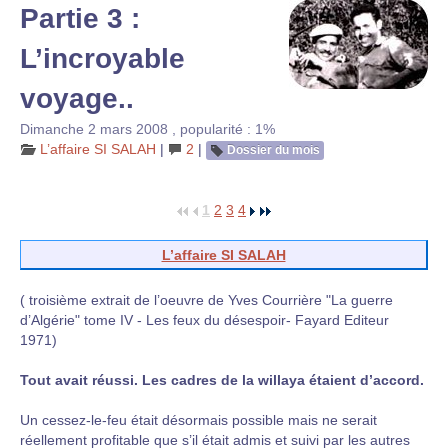
Partie 3 :
L’incroyable
voyage..
Dimanche 2 mars 2008
,
popularité : 1%
L’affaire SI SALAH
|
2
|
Dossier du mois
1
2
3
4
L’affaire SI SALAH
( troisième extrait de l’oeuvre de Yves Courrière "La guerre
d’Algérie" tome IV - Les feux du désespoir- Fayard Editeur
1971)
Tout avait réussi. Les cadres de la willaya étaient d’accord.
Un cessez-le-feu était désormais possible mais ne serait
réellement profitable que s’il était admis et suivi par les autres