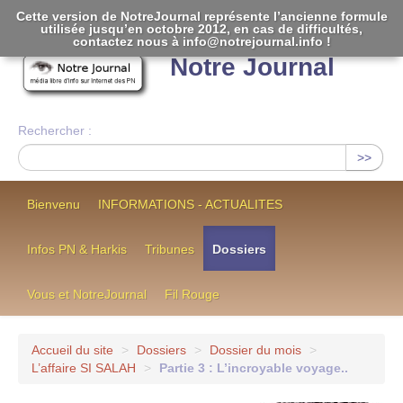
Cette version de NotreJournal représente l’ancienne formule
utilisée jusqu’en octobre 2012, en cas de difficultés,
[
]
contactez nous à info@notrejournal.info !
Notre Journal
Rechercher :
>>
Bienvenu
INFORMATIONS - ACTUALITES
Infos PN & Harkis
Tribunes
Dossiers
Vous et NotreJournal
Fil Rouge
Accueil du site
>
Dossiers
>
Dossier du mois
>
L’affaire SI SALAH
>
Partie 3 : L’incroyable voyage..