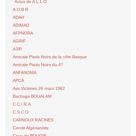
Actus de A.L.L.O
A.O.B.R
ADAH
ADIMAD
AFPNORA
AGRIF
AJIR
Amicale Pieds Noirs de la côte Basque
Amicale Pieds Noirs du 47
ANFANOMA
APCA
Ass Victimes 26 mars 1962
Bachaga BOUALAM
C.C.I.R.A.
C.S.C.O
CARNOUX RACINES
Cercle Algérianiste
Ceux de BOUGIE