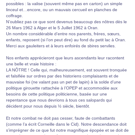
possibles : la valise (souvent même pas en carton) un simple
linceul et…encore, ou un mauvais cercueil en planches de
coffrage.
N’oubliez pas ce que sont devenus beaucoup des nôtres dès le
26 Mars 1962 à Alger et le 5 Juillet 1962 à Oran.
Un nombre considérable d’entre nos parents, frères, sœurs,
enfants, reposent (si l’on peut dire) au fond du petit lac à Oran.
Merci aux gauleiters et à leurs enfoirés de sbires serviles.
Nos enfants apprécieront que leurs ascendants leur racontent
une belle et vraie histoire :
LA NÔTRE ! Celle qui, malheureusement, est souvent tronquée
et falsifiée sur ordres par des historiens complaisants et de
mauvaise foi (ne valant pas un pet de lapin) à la solde d’une
politique girouette rattachée à l’OPEP et accommodée aux
besoins de cette politique politicienne, basée sur une
repentance que nous devrions à tous ces salopards qui
décident pour nous depuis ½ siècle, bientôt.
Et notre combat ne doit pas cesser, faute de combattants
(comme l’a écrit Corneille dans le Cid). Notre descendance doit
s’imprégner de ce que fut notre magnifique épopée et se doit de