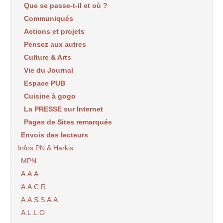
Que se passe-t-il et où ?
Communiqués
Actions et projets
Pensez aux autres
Culture & Arts
Vie du Journal
Espace PUB
Cuisine à gogo
La PRESSE sur Internet
Pages de Sites remarqués
Envois des lecteurs
Infos PN & Harkis
MPN
A.A.A.
A.A.C.R.
A.A.S.S.A.A
A.L.L.O