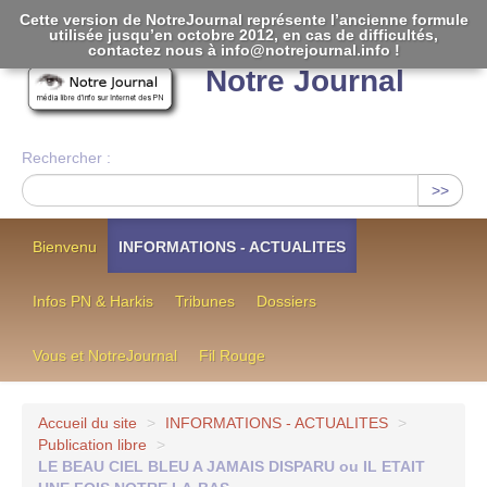
Cette version de NotreJournal représente l’ancienne formule
utilisée jusqu’en octobre 2012, en cas de difficultés,
[
]
contactez nous à info@notrejournal.info !
Notre Journal
Rechercher :
>>
Bienvenu
INFORMATIONS - ACTUALITES
Infos PN & Harkis
Tribunes
Dossiers
Vous et NotreJournal
Fil Rouge
Accueil du site
>
INFORMATIONS - ACTUALITES
>
Publication libre
>
LE BEAU CIEL BLEU A JAMAIS DISPARU ou IL ETAIT