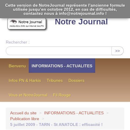
Cette version de NotreJournal représente l’ancienne formule
utilisée jusqu’en octobre 2012, en cas de difficultés,
[
]
contactez nous à info@notrejournal.info !
Notre Journal
Rechercher :
>>
Bienvenu
INFORMATIONS - ACTUALITES
Infos PN & Harkis
Tribunes
Dossiers
Vous et NotreJournal
Fil Rouge
Accueil du site
>
INFORMATIONS - ACTUALITES
>
Publication libre
>
5 juillet 2009 - TARN - St ANATOLE : efficacité !