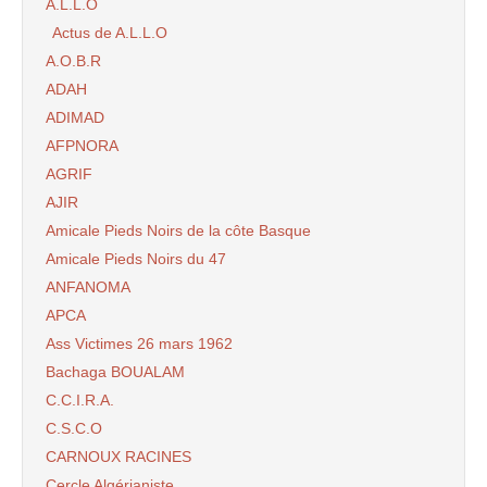
A.L.L.O
Actus de A.L.L.O
A.O.B.R
ADAH
ADIMAD
AFPNORA
AGRIF
AJIR
Amicale Pieds Noirs de la côte Basque
Amicale Pieds Noirs du 47
ANFANOMA
APCA
Ass Victimes 26 mars 1962
Bachaga BOUALAM
C.C.I.R.A.
C.S.C.O
CARNOUX RACINES
Cercle Algérianiste