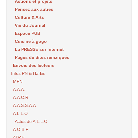
Actions et projets
Pensez aux autres
Culture & Arts
Vie du Journal
Espace PUB
Cuisine à gogo
La PRESSE sur Internet
Pages de Sites remarqués
Envois des lecteurs
Infos PN & Harkis
MPN
A.A.A.
A.A.C.R.
A.A.S.S.A.A
A.L.L.O
Actus de A.L.L.O
A.O.B.R
ADAH