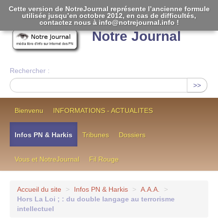
Cette version de NotreJournal représente l’ancienne formule
utilisée jusqu’en octobre 2012, en cas de difficultés,
[
]
contactez nous à info@notrejournal.info !
Notre Journal
Rechercher :
>>
Bienvenu
INFORMATIONS - ACTUALITES
Infos PN & Harkis
Tribunes
Dossiers
Vous et NotreJournal
Fil Rouge
Accueil du site
>
Infos PN & Harkis
>
A.A.A.
>
Hors La Loi ; : du double langage au terrorisme
intellectuel