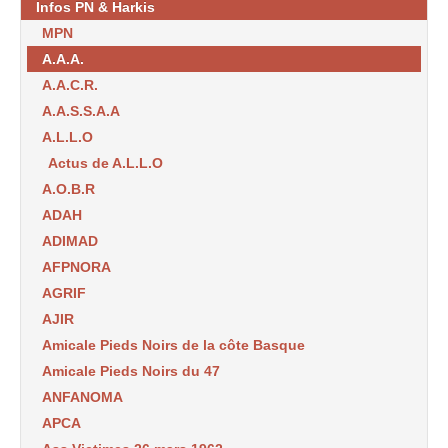
Infos PN & Harkis
MPN
A.A.A.
A.A.C.R.
A.A.S.S.A.A
A.L.L.O
Actus de A.L.L.O
A.O.B.R
ADAH
ADIMAD
AFPNORA
AGRIF
AJIR
Amicale Pieds Noirs de la côte Basque
Amicale Pieds Noirs du 47
ANFANOMA
APCA