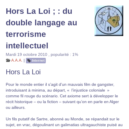
Hors La Loi ; : du
double langage au
terrorisme
intellectuel
Mardi 19 octobre 2010
,
popularité : 1%
A.A.A.
|
Internet
Hors La Loi
Pour le monde entier il s’agit d’un mauvais film de
gangster,
introduisant
à
minima,
au
départ,
« l’injustice coloniale »
comme fil rouge du
scénario.
Cet axiome sert à développer le
récit historique – ou la fiction – suivant qu’on en parle en Alger
ou ailleurs.
Un fils putatif
de
Sartre,
abonné au
Monde,
se répandait sur le
sujet,
en
vrac,
dégoulinant un galimatias ultragauchiste puisé au