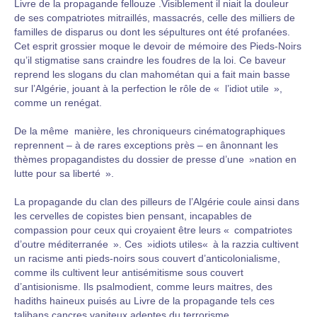
Livre de la propagande fellouze .Visiblement il niait la douleur
de ses compatriotes
mitraillés,
massacrés,
celle des milliers de
familles de disparus ou dont les sépultures ont été
profanées.
Cet esprit grossier moque le devoir de mémoire des Pieds-Noirs
qu’il stigmatise sans craindre les foudres de la loi. Ce baveur
reprend les slogans du clan mahométan qui a fait main basse
sur
l’Algérie, jouant
à la perfection le
rôle
de
«
l’idiot utile
»,
comme
un
renégat.
De la
même
manière,
les chroniqueurs cinématographiques
reprennent – à de rares exceptions près – en
ânonnant
les
thèmes propagandistes
du dossier de presse d’une »nation en
lutte pour sa liberté ».
La propagande du clan des pilleurs de
l’Algérie
coule ainsi dans
les cervelles de copistes bien
pensant,
incapables de
compassion pour ceux qui croyaient
être
leurs « compatriotes
d’outre méditerranée ». Ces »idiots utiles« à la razzia cultivent
un racisme anti pieds-noirs sous couvert
d’anticolonialisme,
comme ils cultivent leur antisémitisme
sous couvert
d’antisionisme. Ils psalmodient, comme leurs maitres, des
hadiths haineux puisés au Livre de la propagande tels ces
talibans cancres vaniteux adeptes du terrorisme.