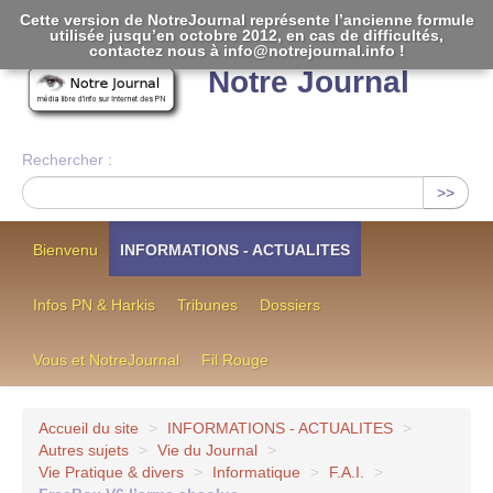
Cette version de NotreJournal représente l’ancienne formule
utilisée jusqu’en octobre 2012, en cas de difficultés,
[
]
contactez nous à info@notrejournal.info !
Notre Journal
Rechercher :
>>
Bienvenu
INFORMATIONS - ACTUALITES
Infos PN & Harkis
Tribunes
Dossiers
Vous et NotreJournal
Fil Rouge
Accueil du site
>
INFORMATIONS - ACTUALITES
>
Autres sujets
>
Vie du Journal
>
Vie Pratique & divers
>
Informatique
>
F.A.I.
>