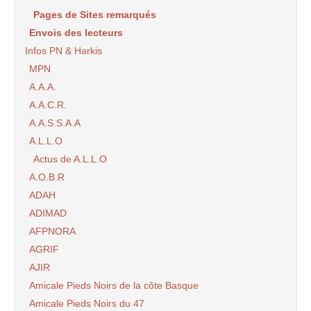
Pages de Sites remarqués
Envois des lecteurs
Infos PN & Harkis
MPN
A.A.A.
A.A.C.R.
A.A.S.S.A.A
A.L.L.O
Actus de A.L.L.O
A.O.B.R
ADAH
ADIMAD
AFPNORA
AGRIF
AJIR
Amicale Pieds Noirs de la côte Basque
Amicale Pieds Noirs du 47