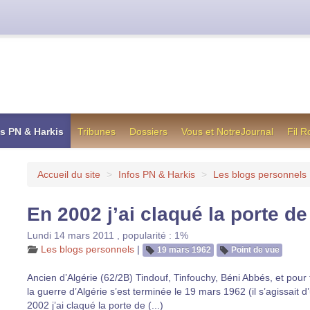
cienne formule utilisée jusqu’en octobre 2012, en cas de difficul
os PN & Harkis
Tribunes
Dossiers
Vous et NotreJournal
Fil 
Accueil du site
>
Infos PN & Harkis
>
Les blogs personnels
En 2002 j’ai claqué la porte d
Lundi 14 mars 2011
,
popularité : 1%
Les blogs personnels
|
19 mars 1962
Point de vue
Ancien d’Algérie (62/2B) Tindouf, Tinfouchy, Béni Abbés, et pour 
la guerre d’Algérie s’est terminée le 19 mars 1962 (il s’agissait d
2002 j’ai claqué la porte de (...)