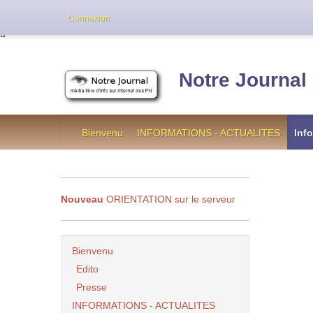
Cette version de NotreJournal représente l’an
Connexion
[
]
Notre Journal
Bienvenu
INFORMATIONS - ACTUALITES
Inf
Nouveau
ORIENTATION sur le serveur
Bienvenu
Edito
Presse
INFORMATIONS - ACTUALITES