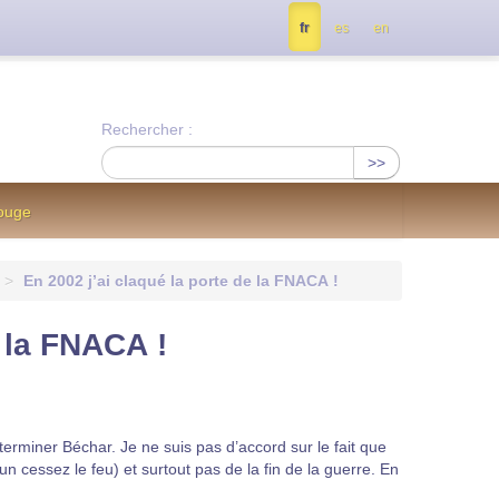
tés, contactez nous à info@notrejournal.info !
fr
es
en
Rechercher :
>>
Rouge
>
En 2002 j’ai claqué la porte de la FNACA !
e la FNACA !
terminer Béchar. Je ne suis pas d’accord sur le fait que
’un cessez le feu) et surtout pas de la fin de la guerre. En