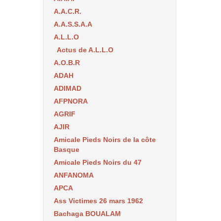
A.A.C.R.
A.A.S.S.A.A
A.L.L.O
Actus de A.L.L.O
A.O.B.R
ADAH
ADIMAD
AFPNORA
AGRIF
AJIR
Amicale Pieds Noirs de la côte
Basque
Amicale Pieds Noirs du 47
ANFANOMA
APCA
Ass Victimes 26 mars 1962
Bachaga BOUALAM