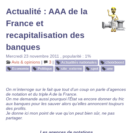
Actualité : AAA de la
France et
recapitalisation des
banques
Mercredi 23 novembre 2011
,
popularité : 1%
Avis & opinions
|
3
|
Actualités nationales
choixboost
Economie
Politique
site_externe
spot
une
On m’interroge sur le fait que tout d’un coup on parle d’agences
de notation et du triple A de la France.
On me demande aussi pourquoi l’État va encore donner du fric
aux banques pour les sauver alors qu’elles annoncent toujours
des profits.
Je donne ici mon point de vue qu’on peut bien sûr, ne pas
partager.
Les agences de notations