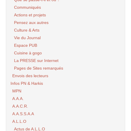
Communiqués
Actions et projets
Pensez aux autres
Culture & Arts
Vie du Journal
Espace PUB
Cuisine à gogo
La PRESSE sur Internet
Pages de Sites remarqués
Envois des lecteurs
Infos PN & Harkis
MPN
A.A.A.
A.A.C.R.
A.A.S.S.A.A
A.L.L.O
Actus de A.L.L.O