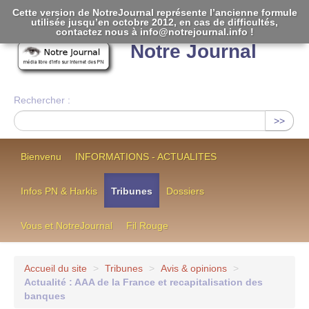
Cette version de NotreJournal représente l’ancienne formule
utilisée jusqu’en octobre 2012, en cas de difficultés,
[
]
contactez nous à info@notrejournal.info !
Notre Journal
Rechercher :
>>
Bienvenu
INFORMATIONS - ACTUALITES
Infos PN & Harkis
Tribunes
Dossiers
Vous et NotreJournal
Fil Rouge
Accueil du site
>
Tribunes
>
Avis & opinions
>
Actualité : AAA de la France et recapitalisation des
banques