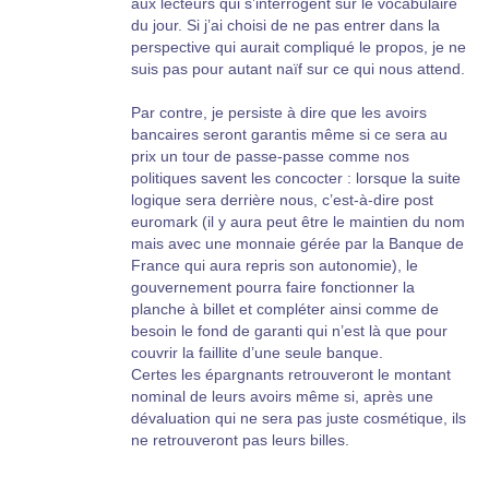
aux lecteurs qui s’interrogent sur le vocabulaire
du jour. Si j’ai choisi de ne pas entrer dans la
Enfin, s’agissant des entreprises, il en existe de
perspective qui aurait compliqué le propos, je ne
très bien gérées, avec des fonds propres bien
suis pas pour autant naïf sur ce qui nous attend.
suffisants à leur pérennité, il suffit d’étudier leurs
bilans qu’elles publient régulièrement. Si elles
Par contre, je persiste à dire que les avoirs
sont massacrées aujourd’hui en bourse, c’est
bancaires seront garantis même si ce sera au
pour une raison très simple : l’Euro est
prix un tour de passe-passe comme nos
surévalué, il créé donc des FAUX PRIX.
politiques savent les concocter : lorsque la suite
Et les investisseurs, devenus prudents ne sont
logique sera derrière nous, c’est-à-dire post
plus prêts à payer ce prix-là.
euromark (il y aura peut être le maintien du nom
mais avec une monnaie gérée par la Banque de
France qui aura repris son autonomie), le
gouvernement pourra faire fonctionner la
planche à billet et compléter ainsi comme de
besoin le fond de garanti qui n’est là que pour
couvrir la faillite d’une seule banque.
Certes les épargnants retrouveront le montant
nominal de leurs avoirs même si, après une
dévaluation qui ne sera pas juste cosmétique, ils
ne retrouveront pas leurs billes.