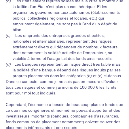
(b)
Les États étaient réputés solides mais la crise a montré que
la faillite d’un État n’est plus un cas théorique. Et les
organismes gouvernementaux autonomes (établissements
publics, collectivités régionales et locales, etc.) qui
empruntent également, ne sont pas à l’abri d’un dépôt de
bilan.
(c)
Les emprunts des entreprises grandes et petites,
nationales et internationales, représentent des risques
extrêmement divers qui dépendent de nombreux facteurs
dont notamment la solidité actuelle de l’emprunteur, sa
viabilité à terme et l’usage fait des fonds ainsi recueillis.
(d)
Les banques représentent un risque direct très faible mais
la solidité d’une banque dépend des risques induits par ses
propres placements dans les catégories
(b)
et
(c)
ci-dessus.
Dans ce contexte, comme je ne suis pas en mesure d’évaluer
tous ces risques et comme j’ai moins de 100 000 € les livrets
sont pour moi tout indiqués.
Cependant, l’économie a besoin de beaucoup plus de fonds que
ce que mes congénères et moi-même pouvant apporter et des
investisseurs importants (banques, compagnies d’assurances,
fonds communs de placement notamment) doivent trouver des
placements intéressants et peu risqués.