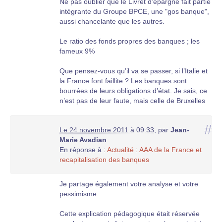
Ne pas oublier que le Livret d’épargne fait partie
intégrante du Groupe BPCE, une "gos banque",
aussi chancelante que les autres.
Le ratio des fonds propres des banques ; les
fameux 9%
Que pensez-vous qu’il va se passer, si l’Italie et
la France font faillite ? Les banques sont
bourrées de leurs obligations d’état. Je sais, ce
n’est pas de leur faute, mais celle de Bruxelles
qui les a obligées à prêter aux états plutôt
qu’aux entreprises. N’empêche...
#
Le 24 novembre 2011 à 09:33
,
par
Jean-
Marie Avadian
Et ce n’est pas tout. Les banques ne présentent
En réponse à :
Actualité : AAA de la France et
pas de bilans "sincères". Elles cachent les actifs
recapitalisation des banques
pourris, ou les travestissent en fonds, alors qu’ils
ne valent plus rien. Zéro ! Des milliards de
milliards de ces actifs sont cachés, personne ne
Je partage également votre analyse et votre
sait où... sauf les banques qui les possèdent.
pessimisme.
Raison pour laquelle les banques, ne se faisant
plus confiance entre elles, ne se prêtent plus
Cette explication pédagogique était réservée
rien.