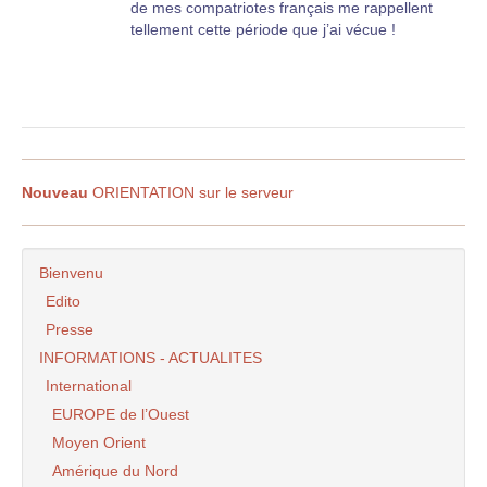
de mes compatriotes français me rappellent
tellement cette période que j’ai vécue !
Mes parents non plus, ne croyez pas que la
France nous abandonnerait, jusqu’au bout ils y
ont cru aux "institutions françaises", à la
"République responsable", à un miracle... qui n’a
jamais eu lieu.
Nouveau
ORIENTATION sur le serveur
Alors, nos avoirs bancaires garantis...
Juste un signe : la caisse de dépôt est
intervenue, hier. Voilà qui devrait être inquiètent
Bienvenu
pour les Livrets A !
Edito
Presse
INFORMATIONS - ACTUALITES
International
EUROPE de l’Ouest
Moyen Orient
Amérique du Nord