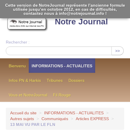
Cette version de NotreJournal représente l’ancienne formule
utilisée jusqu’en octobre 2012, en cas de difficultés,
[
]
contactez nous à info@notrejournal.info !
Notre Journal
Rechercher :
>>
Bienvenu
INFORMATIONS - ACTUALITES
Infos PN & Harkis
Tribunes
Dossiers
Vous et NotreJournal
Fil Rouge
Accueil du site
>
INFORMATIONS - ACTUALITES
>
Autres sujets
>
Communiqués
>
Articles EXPRESS
>
13 MAI VU PAR LE FLN