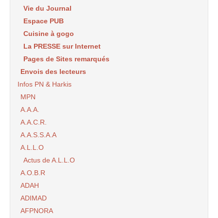
Vie du Journal
Espace PUB
Cuisine à gogo
La PRESSE sur Internet
Pages de Sites remarqués
Envois des lecteurs
Infos PN & Harkis
MPN
A.A.A.
A.A.C.R.
A.A.S.S.A.A
A.L.L.O
Actus de A.L.L.O
A.O.B.R
ADAH
ADIMAD
AFPNORA