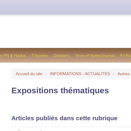
cienne formule utilisée jusqu’en octobre 2012, en cas de difficul
os PN & Harkis
Tribunes
Dossiers
Vous et NotreJournal
Fil R
Accueil du site
>
INFORMATIONS - ACTUALITES
>
Autres 
Expositions thématiques
Articles publiés dans cette rubrique