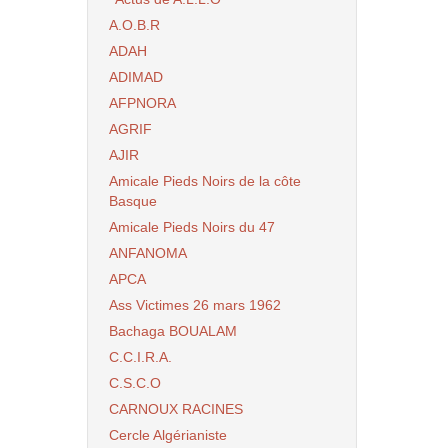
A.O.B.R
ADAH
ADIMAD
AFPNORA
AGRIF
AJIR
Amicale Pieds Noirs de la côte
Basque
Amicale Pieds Noirs du 47
ANFANOMA
APCA
Ass Victimes 26 mars 1962
Bachaga BOUALAM
C.C.I.R.A.
C.S.C.O
CARNOUX RACINES
Cercle Algérianiste