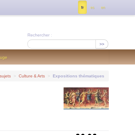
tés, contactez nous à info@notrejournal.info !
fr
es
en
Rechercher :
>>
ouge
sujets
>
Culture & Arts
>
Expositions thématiques