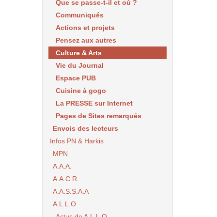
Que se passe-t-il et où ?
Communiqués
Actions et projets
Pensez aux autres
Culture & Arts
Vie du Journal
Espace PUB
Cuisine à gogo
La PRESSE sur Internet
Pages de Sites remarqués
Envois des lecteurs
Infos PN & Harkis
MPN
A.A.A.
A.A.C.R.
A.A.S.S.A.A
A.L.L.O
Actus de A.L.L.O