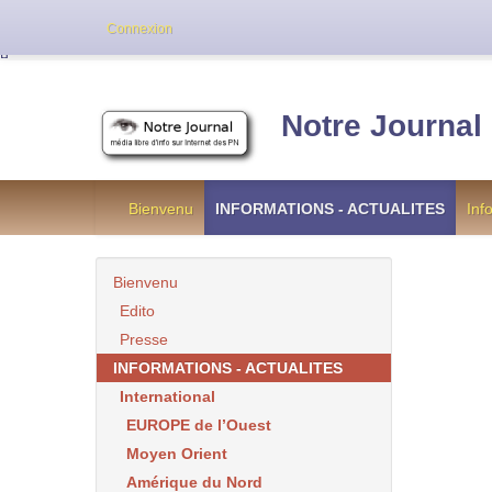
Cette version de NotreJournal représente l’an
Connexion
[
]
Notre Journal
Bienvenu
INFORMATIONS - ACTUALITES
Inf
Bienvenu
Edito
Presse
INFORMATIONS - ACTUALITES
International
EUROPE de l’Ouest
Moyen Orient
Amérique du Nord