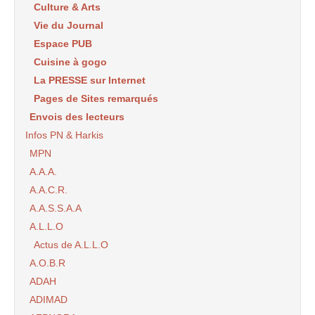
Culture & Arts
Vie du Journal
Espace PUB
Cuisine à gogo
La PRESSE sur Internet
Pages de Sites remarqués
Envois des lecteurs
Infos PN & Harkis
MPN
A.A.A.
A.A.C.R.
A.A.S.S.A.A
A.L.L.O
Actus de A.L.L.O
A.O.B.R
ADAH
ADIMAD