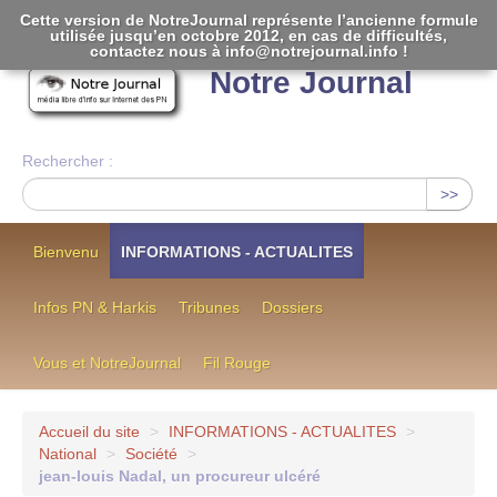
Cette version de NotreJournal représente l’ancienne formule
utilisée jusqu’en octobre 2012, en cas de difficultés,
[
]
contactez nous à info@notrejournal.info !
Notre Journal
Rechercher :
>>
Bienvenu
INFORMATIONS - ACTUALITES
Infos PN & Harkis
Tribunes
Dossiers
Vous et NotreJournal
Fil Rouge
Accueil du site
>
INFORMATIONS - ACTUALITES
>
National
>
Société
>
jean-louis Nadal, un procureur ulcéré