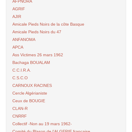
AFPNORA
AGRIF
AJIR
Amicale Pieds Noirs de la côte Basque
Amicale Pieds Noirs du 47
ANFANOMA
APCA
Ass Victimes 26 mars 1962
Bachaga BOUALAM
C.C.I.R.A.
C.S.C.O
CARNOUX RACINES
Cercle Algérianiste
Ceux de BOUGIE
CLAN-R
CNRRF
Collectif -Non au 19 mars 1962-
Comité du Blason de l’ALGERIE française