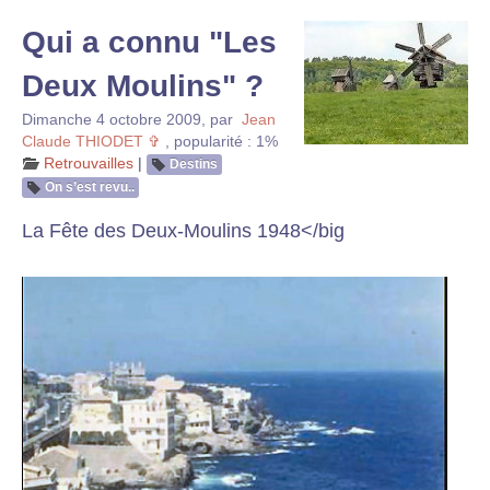
Qui a connu "Les
Deux Moulins" ?
Dimanche 4 octobre 2009
,
par
Jean
Claude THIODET ✞
,
popularité : 1%
Retrouvailles
|
Destins
On s’est revu..
La Fête des Deux-Moulins 1948</big