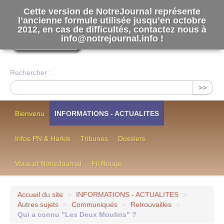
Cette version de NotreJournal représente
l’ancienne formule utilisée jusqu’en octobre
[
]
2012, en cas de difficultés, contactez nous à
Notre Journal
info@notrejournal.info !
Rechercher :
>>
Bienvenu
INFORMATIONS - ACTUALITES
Infos PN & Harkis
Tribunes
Dossiers
Vous et NotreJournal
Fil Rouge
Accueil du site
>
INFORMATIONS - ACTUALITES
>
Autres sujets
>
Communiqués
>
Retrouvailles
>
Qui a connu "Les Deux Moulins" ?