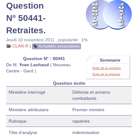
Question
N° 50441-
Retraites.
Jeudi 10 novembre 2011
,
popularité : 1%
CLAN-R
|
Actualités associations
Question N° : 50441
Sommaire
De M.
Yvan Lachaud
( Nouveau
Texte de la question
Centre - Gard )
Texte de la réponse
Question écrite
Ministère interrogé
Défense et anciens
combattants
Ministère attributaire
Premier ministre
Rubrique
rapatriés
Tête d’analyse
indemnisation