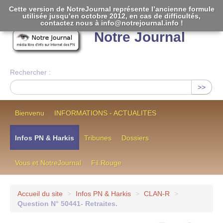
Cette version de NotreJournal représente l’ancienne formule
utilisée jusqu’en octobre 2012, en cas de difficultés,
[
]
contactez nous à info@notrejournal.info !
Notre Journal
Rechercher :
>>
Bienvenu
INFORMATIONS - ACTUALITES
Infos PN & Harkis
Tribunes
Dossiers
Vous et NotreJournal
Fil Rouge
Accueil du site
>
Infos PN & Harkis
>
CLAN-R
>
Question N° 50441- Retraites.