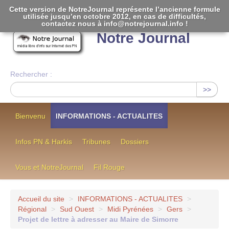
Cette version de NotreJournal représente l’ancienne formule
utilisée jusqu’en octobre 2012, en cas de difficultés,
[
]
contactez nous à info@notrejournal.info !
Notre Journal
Rechercher :
>>
Bienvenu
INFORMATIONS - ACTUALITES
Infos PN & Harkis
Tribunes
Dossiers
Vous et NotreJournal
Fil Rouge
Accueil du site
>
INFORMATIONS - ACTUALITES
>
Régional
>
Sud Ouest
>
Midi Pyrénées
>
Gers
>
Projet de lettre à adresser au Maire de Simorre