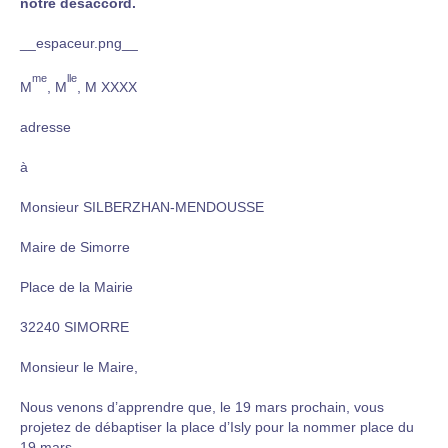
notre désaccord.
__espaceur.png__
me
lle
M
, M
, M XXXX
adresse
à
Monsieur SILBERZHAN-MENDOUSSE
Maire de Simorre
Place de la Mairie
32240 SIMORRE
Monsieur le Maire,
Nous venons d’apprendre que, le 19 mars prochain, vous
projetez de débaptiser la place d’Isly pour la nommer place du
19 mars.