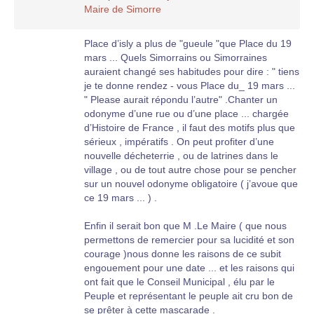
Maire de Simorre
Place d’isly a plus de "gueule "que Place du 19
mars ... Quels Simorrains ou Simorraines
auraient changé ses habitudes pour dire : " tiens
je te donne rendez - vous Place du_ 19 mars ...
" Please aurait répondu l’autre" .Chanter un
odonyme d’une rue ou d’une place ... chargée
d’Histoire de France , il faut des motifs plus que
sérieux , impératifs . On peut profiter d’une
nouvelle décheterrie , ou de latrines dans le
village , ou de tout autre chose pour se pencher
sur un nouvel odonyme obligatoire ( j’avoue que
ce 19 mars ... ) .
Enfin il serait bon que M .Le Maire ( que nous
permettons de remercier pour sa lucidité et son
courage )nous donne les raisons de ce subit
engouement pour une date ... et les raisons qui
ont fait que le Conseil Municipal , élu par le
Peuple et représentant le peuple ait cru bon de
se prêter à cette mascarade .