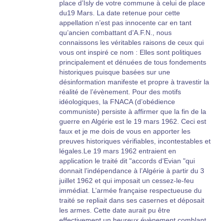
place d’Isly de votre commune à celui de place
du19 Mars. La date retenue pour cette
appellation n’est pas innocente car en tant
qu’ancien combattant d’A.F.N., nous
connaissons les véritables raisons de ceux qui
vous ont inspiré ce nom : Elles sont politiques
principalement et dénuées de tous fondements
historiques puisque basées sur une
désinformation manifeste et propre à travestir la
réalité de l’évènement. Pour des motifs
idéologiques, la FNACA (d’obédience
communiste) persiste à affirmer que la fin de la
guerre en Algérie est le 19 mars 1962. Ceci est
faux et je me dois de vous en apporter les
preuves historiques vérifiables, incontestables et
légales.Le 19 mars 1962 entraient en
application le traité dit "accords d’Evian "qui
donnait l’indépendance à l’Algérie à partir du 3
juillet 1962 et qui imposait un cessez-le-feu
immédiat. L’armée française respectueuse du
traité se repliait dans ses casernes et déposait
les armes. Cette date aurait pu être
effectivement un heureux évènement comblant