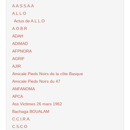
A.A.S.S.A.A
A.L.L.O
Actus de A.L.L.O
A.O.B.R
ADAH
ADIMAD
AFPNORA
AGRIF
AJIR
Amicale Pieds Noirs de la côte Basque
Amicale Pieds Noirs du 47
ANFANOMA
APCA
Ass Victimes 26 mars 1962
Bachaga BOUALAM
C.C.I.R.A.
C.S.C.O