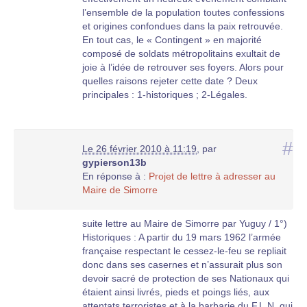
l’ensemble de la population toutes confessions
et origines confondues dans la paix retrouvée.
En tout cas, le « Contingent » en majorité
composé de soldats métropolitains exultait de
joie à l’idée de retrouver ses foyers. Alors pour
quelles raisons rejeter cette date ? Deux
principales : 1-historiques ; 2-Légales.
#
Le 26 février 2010 à 11:19
,
par
gypierson13b
En réponse à :
Projet de lettre à adresser au
Maire de Simorre
suite lettre au Maire de Simorre par Yuguy / 1°)
Historiques : A partir du 19 mars 1962 l’armée
française respectant le cessez-le-feu se repliait
donc dans ses casernes et n’assurait plus son
devoir sacré de protection de ses Nationaux qui
étaient ainsi livrés, pieds et poings liés, aux
attentats terroristes et à la barbarie du F.L.N. qui