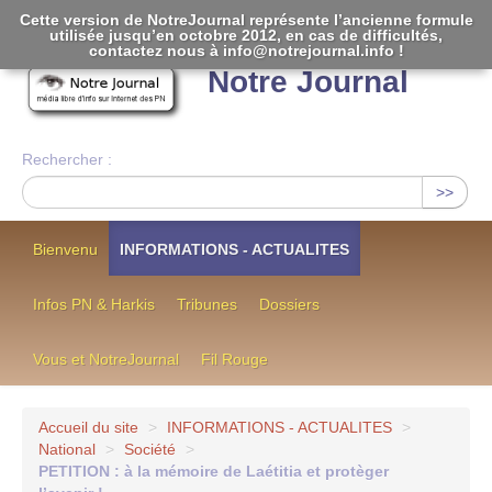
Cette version de NotreJournal représente l’ancienne formule
utilisée jusqu’en octobre 2012, en cas de difficultés,
[
]
contactez nous à info@notrejournal.info !
Notre Journal
Rechercher :
>>
Bienvenu
INFORMATIONS - ACTUALITES
Infos PN & Harkis
Tribunes
Dossiers
Vous et NotreJournal
Fil Rouge
Accueil du site
>
INFORMATIONS - ACTUALITES
>
National
>
Société
>
PETITION : à la mémoire de Laétitia et protèger