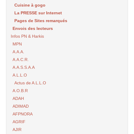
Cuisine à gogo
La PRESSE sur Internet
Pages de Sites remarqués
Envois des lecteurs
Infos PN & Harkis
MPN
A.A.A.
A.A.C.R.
A.A.S.S.A.A
A.L.L.O
Actus de A.L.L.O
A.O.B.R
ADAH
ADIMAD
AFPNORA
AGRIF
AJIR