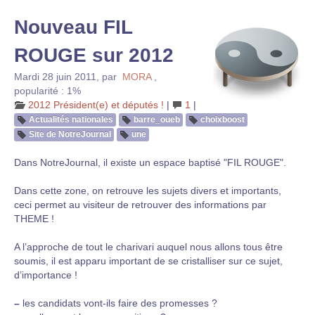
Nouveau FIL
ROUGE sur 2012
Mardi 28 juin 2011
,
par
MORA
,
popularité : 1%
2012 Président(e) et députés !
|
1
|
Actualités nationales
barre_oueb
choixboost
Site de NotreJournal
une
Dans NotreJournal, il existe un espace baptisé "FIL ROUGE".
Dans cette zone, on retrouve les sujets divers et importants,
ceci permet au visiteur de retrouver des informations par
THEME !
A l’approche de tout le charivari auquel nous allons tous être
soumis, il est apparu important de se cristalliser sur ce sujet,
d’importance !
–
les candidats vont-ils faire des promesses ?