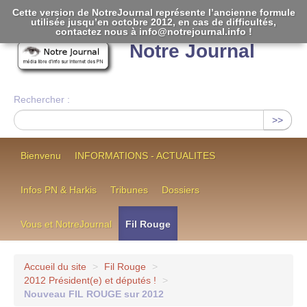
Cette version de NotreJournal représente l’ancienne formule
utilisée jusqu’en octobre 2012, en cas de difficultés,
[
]
contactez nous à info@notrejournal.info !
Notre Journal
Rechercher :
>>
Bienvenu
INFORMATIONS - ACTUALITES
Infos PN & Harkis
Tribunes
Dossiers
Vous et NotreJournal
Fil Rouge
Accueil du site
>
Fil Rouge
>
2012 Président(e) et députés !
>
Nouveau FIL ROUGE sur 2012