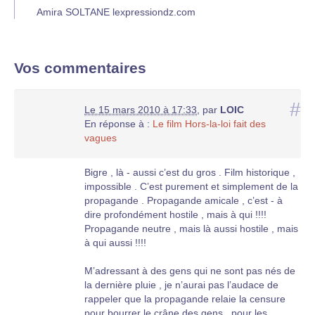
Amira SOLTANE lexpressiondz.com
Vos commentaires
#
Le 15 mars 2010 à 17:33
,
par
LOIC
En réponse à :
Le film Hors-la-loi fait des
vagues
Bigre , là - aussi c’est du gros . Film historique ,
impossible . C’est purement et simplement de la
propagande . Propagande amicale , c’est - à
dire profondément hostile , mais à qui !!!!
Propagande neutre , mais là aussi hostile , mais
à qui aussi !!!!
M’adressant à des gens qui ne sont pas nés de
la dernière pluie , je n’aurai pas l’audace de
rappeler que la propagande relaie la censure
pour bourrer le crâne des gens , pour les