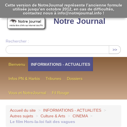
Cette version de NotreJournal représente l’ancienne formule
utilisée jusqu’en octobre 2012, en cas de difficultés,
[
]
contactez nous à info@notrejournal.info !
Notre Journal
Rechercher :
>>
Bienvenu
INFORMATIONS - ACTUALITES
Infos PN & Harkis
Tribunes
Dossiers
Vous et NotreJournal
Fil Rouge
Accueil du site
>
INFORMATIONS - ACTUALITES
>
Autres sujets
>
Culture & Arts
>
CINEMA
>
Le film Hors-la-loi fait des vagues