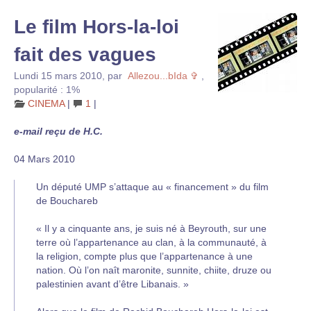
Le film Hors-la-loi
fait des vagues
Lundi 15 mars 2010
,
par
Allezou...bIda ✞
,
popularité : 1%
CINEMA
|
1
|
e-mail reçu de H.C.
04 Mars 2010
Un député UMP s’attaque au « financement » du film
de Bouchareb
« Il y a cinquante ans, je suis né à Beyrouth, sur une
terre où l’appartenance au clan, à la communauté, à
la religion, compte plus que l’appartenance à une
nation. Où l’on naît maronite, sunnite, chiite, druze ou
palestinien avant d’être Libanais. »