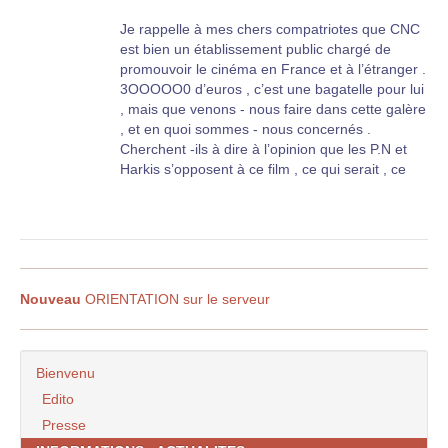
Je rappelle à mes chers compatriotes que CNC
est bien un établissement public chargé de
promouvoir le cinéma en France et à l’étranger .
3OOOOO0 d’euros , c’est une bagatelle pour lui
, mais que venons - nous faire dans cette galère
, et en quoi sommes - nous concernés .
Cherchent -ils à dire à l’opinion que les P.N et
Harkis s’opposent à ce film , ce qui serait , ce
que je n’ose pas imaginer , une propagande
d’agitation , ou alors à intégrer les populations
issues de la diversité en disant : vous voyez bien
que nous rejoignons votre analyse , et que le
colonialisme, fut un mauvais systéme etc... etc
...
Nouveau
ORIENTATION sur le serveur
Dans tous les cas , nous demandons non pas le
droit à la différence trop souvent ciblée , mais à
une
indifférence totale
. ( affaire à suivre quand
Bienvenu
même , comme disait l’autre trop , c’est trop . )
Edito
Presse