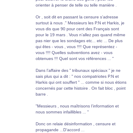
orienter à penser de telle ou telle manière .
Or , soit dit en passant la censure s’adresse
surtout à nous ." Messieurs les P.N et Harkis, je
vous dis que 90 pour cent des Français sont
pour le 19 mars . Vous n’allez pas quand même
pas nier que les sondages etc... etc ... De plus
qui êtes - vous , vous !!!! Que représentez -
vous !!!! Quelles subventions avez - vous
obtenues !!! Quel sont vos références ... "
Dans l’affaire des " tribunaux spéciaux " je ne
sais plus qui a dit : " nos compatriotes P.N et
Harkis qui ont souffert " ... comme si nous étions
concernés par cette histoire . On fait bloc , point
barre .
"Messieurs , nous maîtrisons l’information et
nous sommes infaillibles ... "
Donc on relaie désinformation , censure et
propagande ...D’accord ...