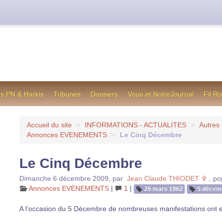
cienne formule utilisée jusqu’en octobre 2012, en cas de difficul
os PN & Harkis
Tribunes
Dossiers
Vous et NotreJournal
Fil R
Accueil du site
>
INFORMATIONS - ACTUALITES
>
Autres 
Annonces EVENEMENTS
>
Le Cinq Décembre
Le Cinq Décembre
Dimanche 6 décembre 2009
,
par
Jean Claude THIODET ✞
,
po
Annonces EVENEMENTS
|
1
|
26 mars 1962
5 décem
A l’occasion du 5 Décembre de nombreuses manifestations ont eu