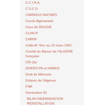
C.C.I.R.A.
C.S.C.O
CARNOUX RACINES
Cercle Algérianiste
Ceux de BOUGIE
CLAN-R
CNRRF
Collectif -Non au 19 mars 1962-
Comité du Blason de l’ALGERIE
française
CRI (le)
DIVERS PN et HARKIS
Droit de Mémoire
Enfants de l’Algérois
FNR
Génération 62
BILAN INDEMNISATION
REINSTALLATION