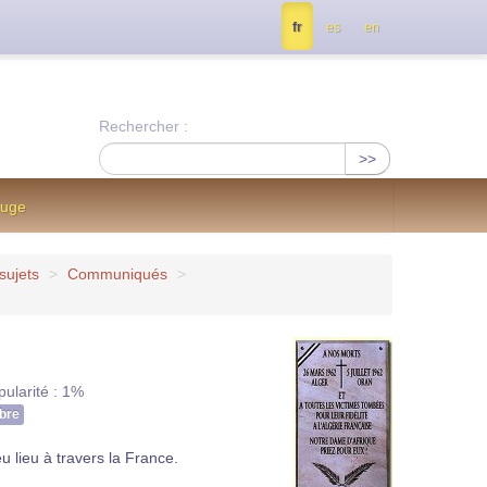
tés, contactez nous à info@notrejournal.info !
fr
es
en
Rechercher :
>>
ouge
sujets
>
Communiqués
>
pularité : 1%
bre
 lieu à travers la France.