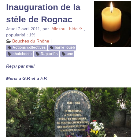
Inauguration de la
stèle de Rognac
Jeudi 7 avril 2011
,
par
Allezou...bIda ✞
,
popularité : 1%
Bouches du Rhône
|
Actions collectives
barre_oueb
choixboost
Rapatriés
une
Reçu par mail
Merci à G.P. et à F.P.