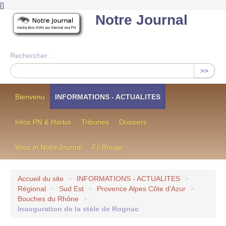
[
]
Notre Journal
Rechercher :
>>
Bienvenu
INFORMATIONS - ACTUALITES
Infos PN & Harkis
Tribunes
Dossiers
Vous et NotreJournal
Fil Rouge
Accueil du site
>
INFORMATIONS - ACTUALITES
>
Régional
>
Sud Est
>
Provence Alpes Côte d’Azur
>
Bouches du Rhône
>
Inauguration de la stèle de Rognac