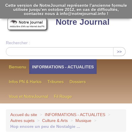
Cette version de NotreJournal représente l’ancienne formule
utilisée jusqu’en octobre 2012, en cas de difficultés,
[
]
contactez nous à info@notrejournal.info !
Notre Journal
Rechercher :
>>
Bienvenu
INFORMATIONS - ACTUALITES
Infos PN & Harkis
Tribunes
Dossiers
Vous et NotreJournal
Fil Rouge
Accueil du site
>
INFORMATIONS - ACTUALITES
>
Autres sujets
>
Culture & Arts
>
Musique
>
Hop encore un peu de Nostalgie ...