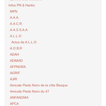
Infos PN & Harkis
MPN
A.A.A.
A.A.C.R.
A.A.S.S.A.A
A.L.L.O
Actus de A.L.L.O
A.O.B.R
ADAH
ADIMAD
AFPNORA
AGRIF
AJIR
Amicale Pieds Noirs de la côte Basque
Amicale Pieds Noirs du 47
ANFANOMA
APCA