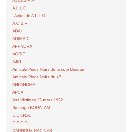
A.A.S.S.A.A
A.L.L.O
Actus de A.L.L.O
A.O.B.R
ADAH
ADIMAD
AFPNORA
AGRIF
AJIR
Amicale Pieds Noirs de la côte Basque
Amicale Pieds Noirs du 47
ANFANOMA
APCA
Ass Victimes 26 mars 1962
Bachaga BOUALAM
C.C.I.R.A.
C.S.C.O
CARNOUX RACINES