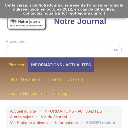
Cette version de NotreJournal représente l’ancienne formule
utilisée jusqu’en octobre 2012, en cas de difficultés,
[
]
contactez nous à info@notrejournal.info !
Notre Journal
Rechercher :
>>
Bienvenu
INFORMATIONS - ACTUALITES
Infos PN & Harkis
Tribunes
Dossiers
Vous et NotreJournal
Fil Rouge
Accueil du site
>
INFORMATIONS - ACTUALITES
>
Autres sujets
>
Vie du Journal
>
Vie Pratique & divers
>
Informatique
>
HADOPI revient..