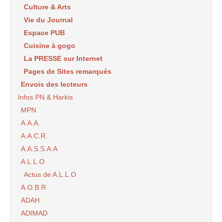
Culture & Arts
Vie du Journal
Espace PUB
Cuisine à gogo
La PRESSE sur Internet
Pages de Sites remarqués
Envois des lecteurs
Infos PN & Harkis
MPN
A.A.A.
A.A.C.R.
A.A.S.S.A.A
A.L.L.O
Actus de A.L.L.O
A.O.B.R
ADAH
ADIMAD