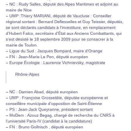
–
NC : Rudy Salles, député des Alpes Maritimes et adjoint au
maire de Nice
–
UMP :Thiery MARIANI, député de Vaucluse : Conseiller
régional sortant : Bernard Deflesselles et Guy Teissier, députés,
se sont déclarés candidats à l’investiture, en remplacement
d’Hubert Falco, secrétaire d’État aux Anciens Combattants, qui
s’est désisté le 18 septembre 2009 pour se consacrer à la
mairie de Toulon.
–
Ligue du Sud : Jacques Bompard, maire d’Orange
–
FN : Jean-Marie Le Pen, député européen
–
Europe Écologie : Laurence Vichnievsky, magistrate
Rhône-Alpes
–
NC : Damien Abad, député européen
–
UMP : Françoise Grossetête, députée européenne et
conseillère municipale d’opposition de Saint-Étienne
–
PS : Jean-Jack Queyranne, président sortant
–
MoDem : Azouz Begag, chargé de recherche du CNRS à
l’université Paris-IV (candidat à la candidature)
–
FN : Bruno Gollnisch , député européen