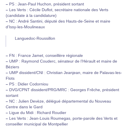
–
PS : Jean-Paul Huchon, président sortant
–
Les Verts : Cécile Duflot, secrétaire nationale des Verts
(candidate à la candidature)
–
NC : André Santini, député des Hauts-de-Seine et maire
d’Issy-les-Moulineaux
Languedoc-Roussillon
–
FN : France Jamet, conseillère régionale
–
UMP : Raymond Couderc, sénateur de l’Hérault et maire de
Béziers
–
UMP dissident/CNI : Christian Jeanjean, maire de Palavas-les-
Flots
–
PS : Didier Codorniou
–
DVG/CPNT dissident/PRG/MRC : Georges Frêche, président
sortant
–
NC : Julien Devèze, délégué départemental du Nouveau
Centre dans le Gard
–
Ligue du Midi : Richard Roudier
–
Les Verts : Jean-Louis Roumegas, porte-parole des Verts et
conseiller municipal de Montpellier