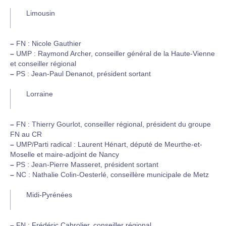
Limousin
–
FN : Nicole Gauthier
–
UMP : Raymond Archer, conseiller général de la Haute-Vienne
et conseiller régional
–
PS : Jean-Paul Denanot, président sortant
Lorraine
–
FN : Thierry Gourlot, conseiller régional, président du groupe
FN au CR
–
UMP/Parti radical : Laurent Hénart, député de Meurthe-et-
Moselle et maire-adjoint de Nancy
–
PS : Jean-Pierre Masseret, président sortant
–
NC : Nathalie Colin-Oesterlé, conseillère municipale de Metz
Midi-Pyrénées
–
FN : Frédéric Cabrolier, conseiller régional