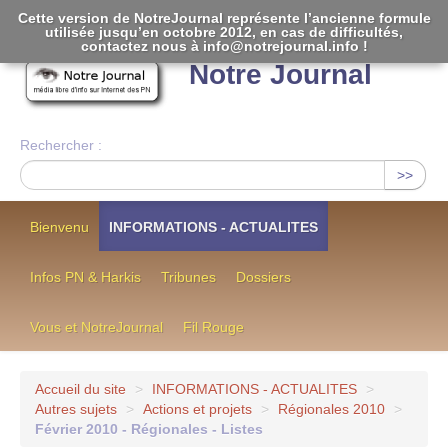
Cette version de NotreJournal représente l’ancienne formule
utilisée jusqu’en octobre 2012, en cas de difficultés,
[
]
contactez nous à info@notrejournal.info !
Notre Journal
Rechercher :
>>
Bienvenu
INFORMATIONS - ACTUALITES
Infos PN & Harkis
Tribunes
Dossiers
Vous et NotreJournal
Fil Rouge
Accueil du site
>
INFORMATIONS - ACTUALITES
>
Autres sujets
>
Actions et projets
>
Régionales 2010
>
Février 2010 - Régionales - Listes