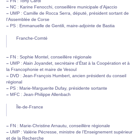
–
FN : Tony Cardi
–
NC : Karine Fenocchi, conseillère municipale d’Ajaccio
–
UMP : Camille de Rocca Serra, député, président sortant de
l’Assemblée de Corse
–
PS : Emmanuelle de Gentili, maire-adjointe de Bastia
Franche-Comté
–
FN : Sophie Montel, conseillère régionale
–
UMP : Alain Joyandet, secrétaire d’État à la Coopération et à
la Francophonie et maire de Vesoul
–
DVD : Jean-François Humbert, ancien président du conseil
régional
–
PS : Marie-Marguerite Dufay, présidente sortante
–
MFC : Jean-Philippe Allenbach
Île-de-France
–
FN : Marie-Christine Arnautu, conseillère régionale
–
UMP : Valérie Pécresse, ministre de l’Enseignement supérieur
et de la Recherche