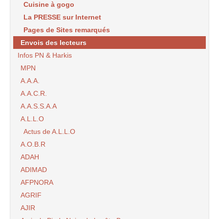
Cuisine à gogo
La PRESSE sur Internet
Pages de Sites remarqués
Envois des lecteurs
Infos PN & Harkis
MPN
A.A.A.
A.A.C.R.
A.A.S.S.A.A
A.L.L.O
Actus de A.L.L.O
A.O.B.R
ADAH
ADIMAD
AFPNORA
AGRIF
AJIR