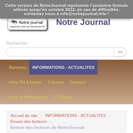
Cette version de NotreJournal représente l’ancienne formule
utilisée jusqu’en octobre 2012, en cas de difficultés,
[
]
contactez nous à info@notrejournal.info !
Notre Journal
Rechercher :
>>
Bienvenu
INFORMATIONS - ACTUALITES
Infos PN & Harkis
Tribunes
Dossiers
Vous et NotreJournal
Fil Rouge
Accueil du site
>
INFORMATIONS - ACTUALITES
>
Envois des lecteurs
>
Envois des lecteurs de NotreJournal