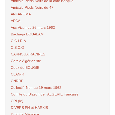
Amicale Pieds Noirs de la côte Basque
Amicale Pieds Noirs du 47
ANFANOMA
APCA
Ass Victimes 26 mars 1962
Bachaga BOUALAM
C.C.I.R.A.
C.S.C.O
CARNOUX RACINES
Cercle Algérianiste
Ceux de BOUGIE
CLAN-R
CNRRF
Collectif -Non au 19 mars 1962-
Comité du Blason de l’ALGERIE française
CRI (le)
DIVERS PN et HARKIS
Droit de Mémoire