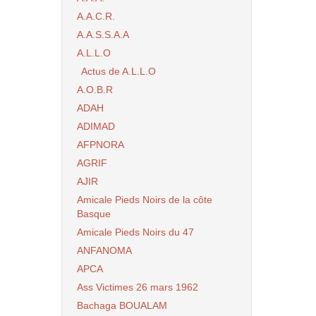
A.A.C.R.
A.A.S.S.A.A
A.L.L.O
Actus de A.L.L.O
A.O.B.R
ADAH
ADIMAD
AFPNORA
AGRIF
AJIR
Amicale Pieds Noirs de la côte
Basque
Amicale Pieds Noirs du 47
ANFANOMA
APCA
Ass Victimes 26 mars 1962
Bachaga BOUALAM