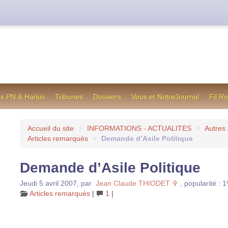
cienne formule utilisée jusqu’en octobre 2012, en cas de difficul
os PN & Harkis
Tribunes
Dossiers
Vous et NotreJournal
Fil R
Accueil du site
>
INFORMATIONS - ACTUALITES
>
Autres 
Articles remarqués
>
Demande d’Asile Politique
Demande d’Asile Politique
Jeudi 5 avril 2007
,
par
Jean Claude THIODET ✞
,
popularité : 
Articles remarqués
|
1
|