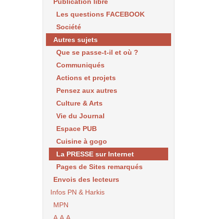
Publication libre
Les questions FACEBOOK
Société
Autres sujets
Que se passe-t-il et où ?
Communiqués
Actions et projets
Pensez aux autres
Culture & Arts
Vie du Journal
Espace PUB
Cuisine à gogo
La PRESSE sur Internet
Pages de Sites remarqués
Envois des lecteurs
Infos PN & Harkis
MPN
A.A.A.