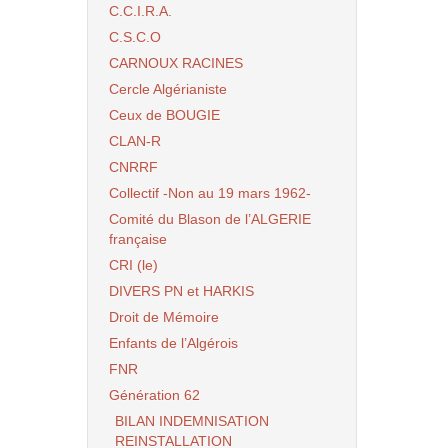
C.C.I.R.A.
C.S.C.O
CARNOUX RACINES
Cercle Algérianiste
Ceux de BOUGIE
CLAN-R
CNRRF
Collectif -Non au 19 mars 1962-
Comité du Blason de l’ALGERIE
française
CRI (le)
DIVERS PN et HARKIS
Droit de Mémoire
Enfants de l’Algérois
FNR
Génération 62
BILAN INDEMNISATION
REINSTALLATION