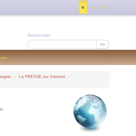
tés, contactez nous à info@notrejournal.info !
fr
es
en
Rechercher :
>>
ouge
sujets
>
La PRESSE sur Internet
>
1%