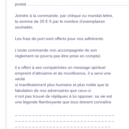
postal…………………………………………………………………….
Joindre à la commande, par chèque ou mandat-lettre,
la somme de 20 € X par le nombre d’exemplaires
souhaités
Les frais de port sont offerts pour nos adhérents
( toute commande non accompagnée de son
règlement ne pourra pas être prise en compte)
il a offert à ses compatriotes un message spirituel
empreint d’altruisme et de munificence, il a servi une
vérité
si manifestement plus humaine et plus noble que la
fabulation de nos adversaires que ceux-ci
n’ont pas trouvé de répliques à lui opposer, sa vie est
une légende flamboyante que tous doivent connaître
_ _ _ _ _ _ _ _ _ _ _ _ _ _ _ _ _ _ _ _ _ _ _ _ _ _ _ _ _
_ _ _ _ _ _ _ _ _ _ _ _ _ _ _ _ _ _ _ _ _ _ _ _ _ _ _ _ _
_ _ _ _ _ _ _ _ _ _ _ _ _ _ _ _ _ _ _ _ _ _ _ _ _ _ _ _