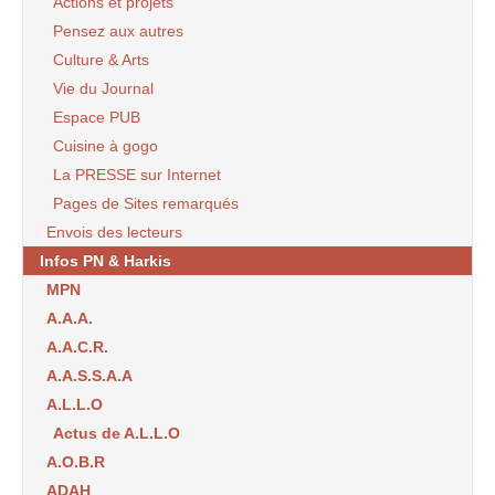
Actions et projets
Pensez aux autres
Culture & Arts
Vie du Journal
Espace PUB
Cuisine à gogo
La PRESSE sur Internet
Pages de Sites remarqués
Envois des lecteurs
Infos PN & Harkis
MPN
A.A.A.
A.A.C.R.
A.A.S.S.A.A
A.L.L.O
Actus de A.L.L.O
A.O.B.R
ADAH