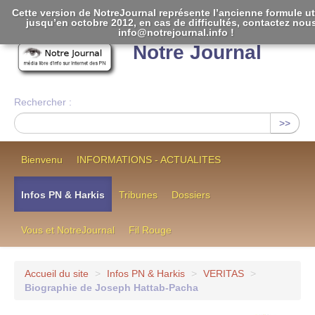
Cette version de NotreJournal représente l’ancienne formule ut
jusqu’en octobre 2012, en cas de difficultés, contactez nou
[
]
info@notrejournal.info !
Notre Journal
Rechercher :
>>
Bienvenu
INFORMATIONS - ACTUALITES
Infos PN & Harkis
Tribunes
Dossiers
Vous et NotreJournal
Fil Rouge
Accueil du site
>
Infos PN & Harkis
>
VERITAS
>
Biographie de Joseph Hattab-Pacha