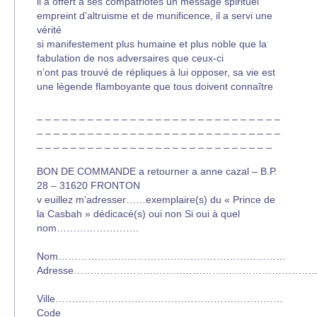
il a offert à ses compatriotes un message spirituel
empreint d’altruisme et de munificence, il a servi une
vérité
si manifestement plus humaine et plus noble que la
fabulation de nos adversaires que ceux-ci
n’ont pas trouvé de répliques à lui opposer, sa vie est
une légende flamboyante que tous doivent connaître
_ _ _ _ _ _ _ _ _ _ _ _ _ _ _ _ _ _ _ _ _ _ _ _ _ _ _ _ _
_ _ _ _ _ _ _ _ _ _ _ _ _ _ _ _ _ _ _ _ _ _ _ _ _ _ _ _ _
_ _ _ _ _ _ _ _ _ _ _ _ _ _ _ _ _ _ _ _ _ _ _ _ _ _ _ _
BON DE COMMANDE a retourner a anne cazal – B.P.
28 – 31620 FRONTON
v euillez m’adresser……exemplaire(s) du « Prince de
la Casbah » dédicacé(s) oui non Si oui à quel
nom…………………….
Nom……………………………………………………………
Adresse………………………………………………………………
Ville……………………………………………………………
Code