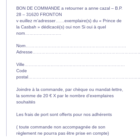
BON DE COMMANDE a retourner a anne cazal – B.P.
28 – 31620 FRONTON
v euillez m’adresser……exemplaire(s) du « Prince de
la Casbah » dédicacé(s) oui non Si oui à quel
nom…………………….
Nom……………………………………………………………
Adresse………………………………………………………………
Ville……………………………………………………………
Code
postal…………………………………………………………………….
Joindre à la commande, par chèque ou mandat-lettre,
la somme de 20 € X par le nombre d’exemplaires
souhaités
Les frais de port sont offerts pour nos adhérents
( toute commande non accompagnée de son
règlement ne pourra pas être prise en compte)