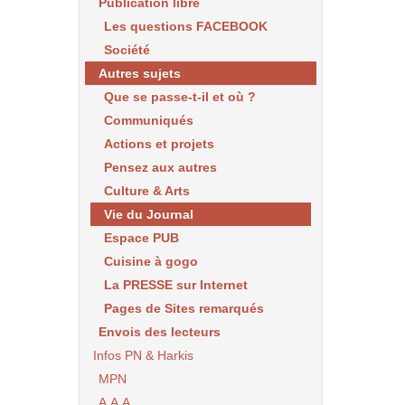
Publication libre
Les questions FACEBOOK
Société
Autres sujets
Que se passe-t-il et où ?
Communiqués
Actions et projets
Pensez aux autres
Culture & Arts
Vie du Journal
Espace PUB
Cuisine à gogo
La PRESSE sur Internet
Pages de Sites remarqués
Envois des lecteurs
Infos PN & Harkis
MPN
A.A.A.