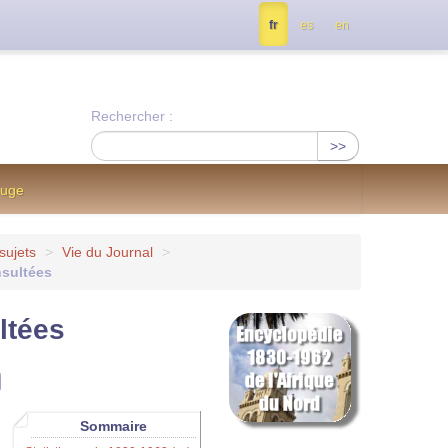
tés, contactez nous à info@notrejournal.info !
fr
es
en
Rechercher :
>>
ouge
sujets
>
Vie du Journal
>
nsultées
ltées
Sommaire