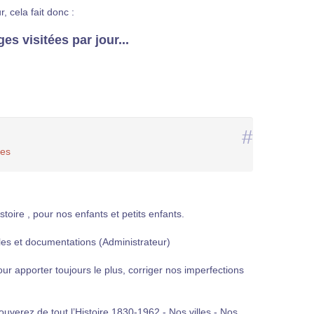
 cela fait donc :
s visitées par jour...
#
ées
stoire , pour nos enfants et petits enfants.
les et documentations (Administrateur)
ur apporter toujours le plus, corriger nos imperfections
ouverez de tout l’Histoire 1830-1962 - Nos villes - Nos