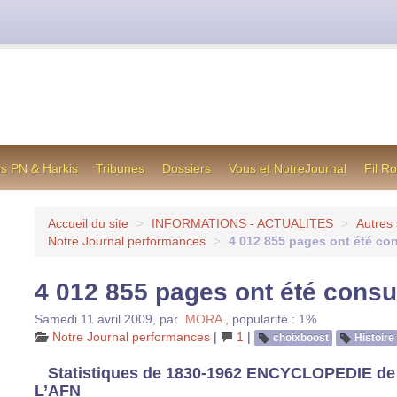
cienne formule utilisée jusqu’en octobre 2012, en cas de difficul
os PN & Harkis
Tribunes
Dossiers
Vous et NotreJournal
Fil R
Accueil du site
>
INFORMATIONS - ACTUALITES
>
Autres 
Notre Journal performances
>
4 012 855 pages ont été co
4 012 855 pages ont été consu
Samedi 11 avril 2009
,
par
MORA
,
popularité : 1%
Notre Journal performances
|
1
|
choixboost
Histoire
Statistiques de 1830-1962 ENCYCLOPEDIE de
L’AFN