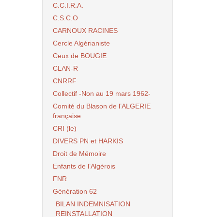
C.C.I.R.A.
C.S.C.O
CARNOUX RACINES
Cercle Algérianiste
Ceux de BOUGIE
CLAN-R
CNRRF
Collectif -Non au 19 mars 1962-
Comité du Blason de l’ALGERIE
française
CRI (le)
DIVERS PN et HARKIS
Droit de Mémoire
Enfants de l’Algérois
FNR
Génération 62
BILAN INDEMNISATION
REINSTALLATION