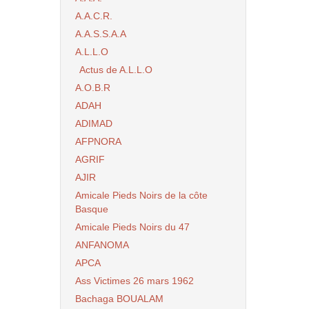
A.A.C.R.
A.A.S.S.A.A
A.L.L.O
Actus de A.L.L.O
A.O.B.R
ADAH
ADIMAD
AFPNORA
AGRIF
AJIR
Amicale Pieds Noirs de la côte
Basque
Amicale Pieds Noirs du 47
ANFANOMA
APCA
Ass Victimes 26 mars 1962
Bachaga BOUALAM