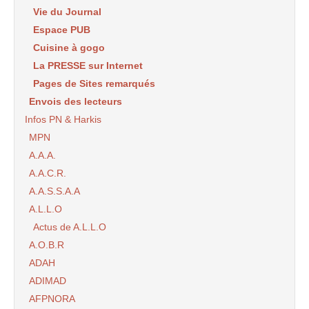
Vie du Journal
Espace PUB
Cuisine à gogo
La PRESSE sur Internet
Pages de Sites remarqués
Envois des lecteurs
Infos PN & Harkis
MPN
A.A.A.
A.A.C.R.
A.A.S.S.A.A
A.L.L.O
Actus de A.L.L.O
A.O.B.R
ADAH
ADIMAD
AFPNORA