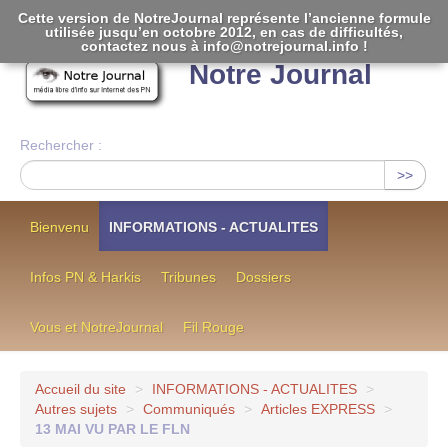
Cette version de NotreJournal représente l’ancienne formule
utilisée jusqu’en octobre 2012, en cas de difficultés,
[
]
contactez nous à info@notrejournal.info !
Notre Journal
Rechercher :
>>
Bienvenu
INFORMATIONS - ACTUALITES
Infos PN & Harkis
Tribunes
Dossiers
Vous et NotreJournal
Fil Rouge
Accueil du site
>
INFORMATIONS - ACTUALITES
>
Autres sujets
>
Communiqués
>
Articles EXPRESS
>
13 MAI VU PAR LE FLN