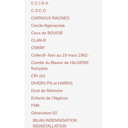
C.C.I.R.A.
C.S.C.O
CARNOUX RACINES
Cercle Algérianiste
Ceux de BOUGIE
CLAN-R
CNRRF
Collectif -Non au 19 mars 1962-
Comité du Blason de l’ALGERIE
française
CRI (le)
DIVERS PN et HARKIS
Droit de Mémoire
Enfants de l’Algérois
FNR
Génération 62
BILAN INDEMNISATION
REINSTALLATION