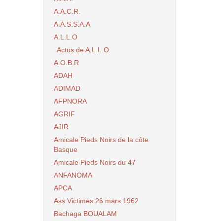
A.A.C.R.
A.A.S.S.A.A
A.L.L.O
Actus de A.L.L.O
A.O.B.R
ADAH
ADIMAD
AFPNORA
AGRIF
AJIR
Amicale Pieds Noirs de la côte
Basque
Amicale Pieds Noirs du 47
ANFANOMA
APCA
Ass Victimes 26 mars 1962
Bachaga BOUALAM