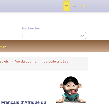
tés, contactez nous à info@notrejournal.info !
fr
es
en
Rechercher :
>>
ouge
sujets
>
Vie du Journal
>
La boite à idées
>
 Français d’Afrique du