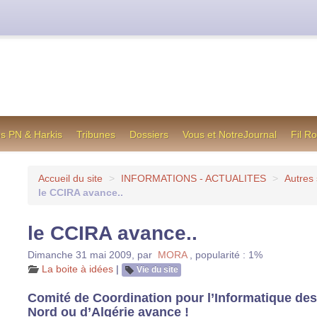
cienne formule utilisée jusqu’en octobre 2012, en cas de difficul
os PN & Harkis
Tribunes
Dossiers
Vous et NotreJournal
Fil R
Accueil du site
>
INFORMATIONS - ACTUALITES
>
Autres 
le CCIRA avance..
le CCIRA avance..
Dimanche 31 mai 2009
,
par
MORA
,
popularité : 1%
La boite à idées
|
Vie du site
Comité de Coordination pour l’Informatique des
Nord ou d’Algérie avance !