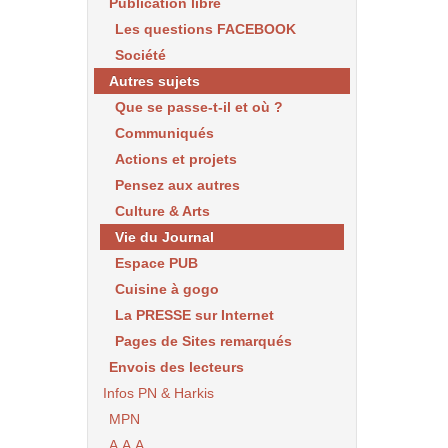
Publication libre
Les questions FACEBOOK
Société
Autres sujets
Que se passe-t-il et où ?
Communiqués
Actions et projets
Pensez aux autres
Culture & Arts
Vie du Journal
Espace PUB
Cuisine à gogo
La PRESSE sur Internet
Pages de Sites remarqués
Envois des lecteurs
Infos PN & Harkis
MPN
A.A.A.