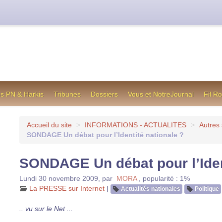
cienne formule utilisée jusqu’en octobre 2012, en cas de difficul
os PN & Harkis
Tribunes
Dossiers
Vous et NotreJournal
Fil R
Accueil du site
>
INFORMATIONS - ACTUALITES
>
Autres 
SONDAGE Un débat pour l’Identité nationale ?
SONDAGE Un débat pour l’Iden
Lundi 30 novembre 2009
,
par
MORA
,
popularité : 1%
La PRESSE sur Internet
|
Actualités nationales
Politique
.. vu sur le Net ...