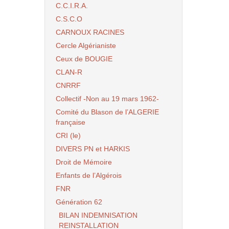
C.C.I.R.A.
C.S.C.O
CARNOUX RACINES
Cercle Algérianiste
Ceux de BOUGIE
CLAN-R
CNRRF
Collectif -Non au 19 mars 1962-
Comité du Blason de l’ALGERIE
française
CRI (le)
DIVERS PN et HARKIS
Droit de Mémoire
Enfants de l’Algérois
FNR
Génération 62
BILAN INDEMNISATION
REINSTALLATION