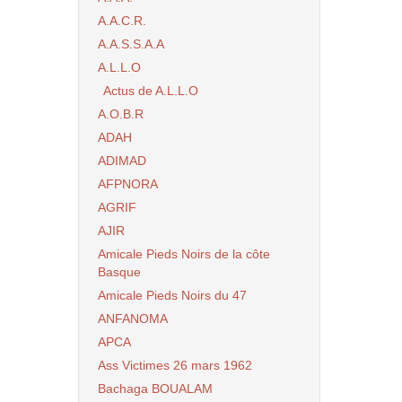
A.A.C.R.
A.A.S.S.A.A
A.L.L.O
Actus de A.L.L.O
A.O.B.R
ADAH
ADIMAD
AFPNORA
AGRIF
AJIR
Amicale Pieds Noirs de la côte
Basque
Amicale Pieds Noirs du 47
ANFANOMA
APCA
Ass Victimes 26 mars 1962
Bachaga BOUALAM