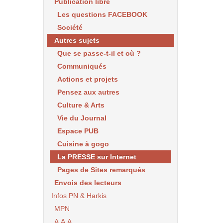
Publication libre
Les questions FACEBOOK
Société
Autres sujets
Que se passe-t-il et où ?
Communiqués
Actions et projets
Pensez aux autres
Culture & Arts
Vie du Journal
Espace PUB
Cuisine à gogo
La PRESSE sur Internet
Pages de Sites remarqués
Envois des lecteurs
Infos PN & Harkis
MPN
A.A.A.