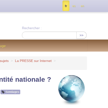
tés, contactez nous à info@notrejournal.info !
fr
es
en
Rechercher :
>>
ouge
sujets
>
La PRESSE sur Internet
>
tité nationale ?
Sondages