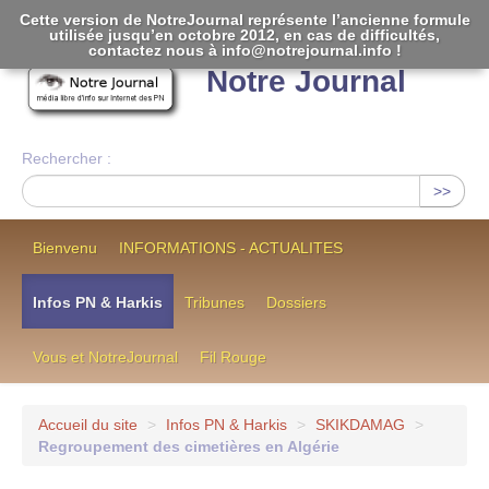
Cette version de NotreJournal représente l’ancienne formule
utilisée jusqu’en octobre 2012, en cas de difficultés,
[
]
contactez nous à info@notrejournal.info !
Notre Journal
Rechercher :
>>
Bienvenu
INFORMATIONS - ACTUALITES
Infos PN & Harkis
Tribunes
Dossiers
Vous et NotreJournal
Fil Rouge
Accueil du site
>
Infos PN & Harkis
>
SKIKDAMAG
>
Regroupement des cimetières en Algérie