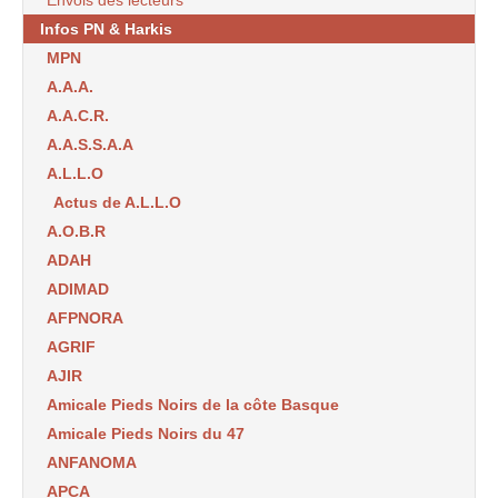
Infos PN & Harkis
MPN
A.A.A.
A.A.C.R.
A.A.S.S.A.A
A.L.L.O
Actus de A.L.L.O
A.O.B.R
ADAH
ADIMAD
AFPNORA
AGRIF
AJIR
Amicale Pieds Noirs de la côte Basque
Amicale Pieds Noirs du 47
ANFANOMA
APCA