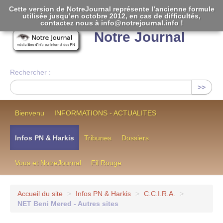
Cette version de NotreJournal représente l’ancienne formule
utilisée jusqu’en octobre 2012, en cas de difficultés,
[
]
contactez nous à info@notrejournal.info !
Notre Journal
Rechercher :
>>
Bienvenu
INFORMATIONS - ACTUALITES
Infos PN & Harkis
Tribunes
Dossiers
Vous et NotreJournal
Fil Rouge
Accueil du site
>
Infos PN & Harkis
>
C.C.I.R.A.
>
NET Beni Mered - Autres sites