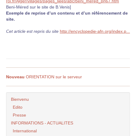
roi.fr/Alger/villages/pages_liees/abc/beni_mered_pn67.htm
Beni-Méred sur le site de B.Venis]
Exemple de reprise d’un contenu et d’un référencement de
site.
Cet article est repris du site
http://encyclopedie-afn.org/index.p...
Nouveau
ORIENTATION sur le serveur
Bienvenu
Edito
Presse
INFORMATIONS - ACTUALITES
International