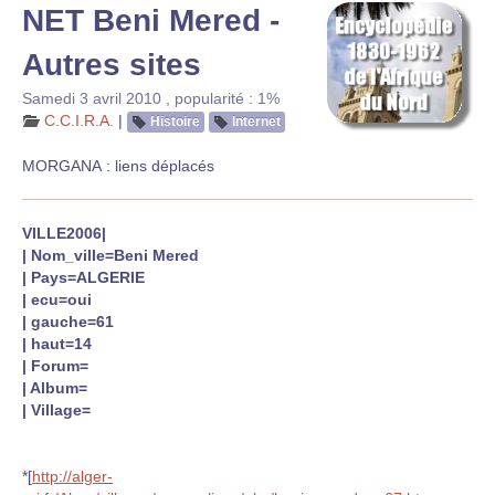
NET Beni Mered -
Autres sites
Samedi 3 avril 2010
,
popularité : 1%
C.C.I.R.A.
|
Histoire
Internet
MORGANA : liens déplacés
VILLE2006|
| Nom_ville=Beni Mered
| Pays=ALGERIE
| ecu=oui
| gauche=61
| haut=14
| Forum=
| Album=
| Village=
*[
http://alger-