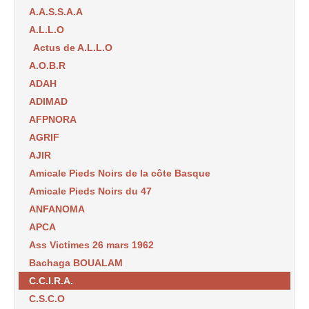
A.A.S.S.A.A
A.L.L.O
Actus de A.L.L.O
A.O.B.R
ADAH
ADIMAD
AFPNORA
AGRIF
AJIR
Amicale Pieds Noirs de la côte Basque
Amicale Pieds Noirs du 47
ANFANOMA
APCA
Ass Victimes 26 mars 1962
Bachaga BOUALAM
C.C.I.R.A.
C.S.C.O