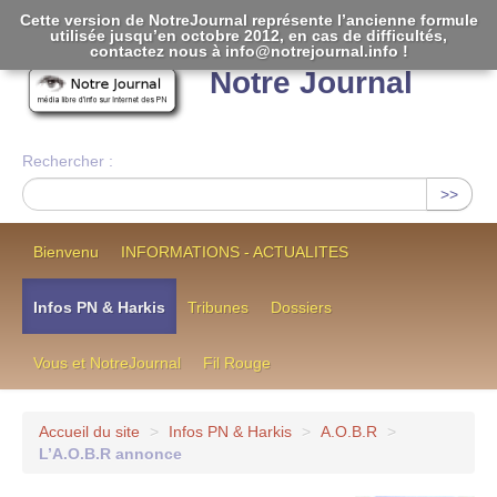
Cette version de NotreJournal représente l’ancienne formule
utilisée jusqu’en octobre 2012, en cas de difficultés,
[
]
contactez nous à info@notrejournal.info !
Notre Journal
Rechercher :
>>
Bienvenu
INFORMATIONS - ACTUALITES
Infos PN & Harkis
Tribunes
Dossiers
Vous et NotreJournal
Fil Rouge
Accueil du site
>
Infos PN & Harkis
>
A.O.B.R
>
L’A.O.B.R annonce