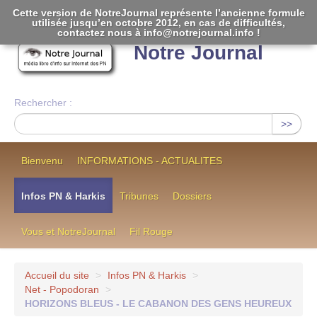
Cette version de NotreJournal représente l’ancienne formule
utilisée jusqu’en octobre 2012, en cas de difficultés,
[
]
contactez nous à info@notrejournal.info !
Notre Journal
Rechercher :
>>
Bienvenu
INFORMATIONS - ACTUALITES
Infos PN & Harkis
Tribunes
Dossiers
Vous et NotreJournal
Fil Rouge
Accueil du site
>
Infos PN & Harkis
>
Net - Popodoran
>
HORIZONS BLEUS - LE CABANON DES GENS HEUREUX