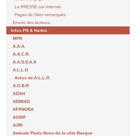
La PRESSE sur Internet
Pages de Sites remarqués
Envois des lecteurs
Infos PN & Harkis
MPN
A.A.A.
A.A.C.R.
A.A.S.S.A.A
A.L.L.O
Actus de A.L.L.O
A.O.B.R
ADAH
ADIMAD
AFPNORA
AGRIF
AJIR
Amicale Pieds Noirs de la côte Basque