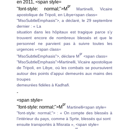
en 2011,
<span style=
gr
"font-style: normal;">M
Martinelli, Vicaire
apostolique de Tripoli, en Libye
<span class=
"MsoSubtleEmphasis">
, a déclaré, le 29 septembre
dernier :
« La
situation dans les hôpitaux est tragique parce s’y
trouvent encore de nombreux blessés et que le
personnel ne parvient pas à suivre toutes les
urgences »
<span class=
gr
"MsoSubtleEmphasis">
,
déclare M
<span class=
"MsoSubtleEmphasis">
Martinelli, Vicaire apostolique
de Tripoli, en Libye, où les combats se poursuivent
autour des points d’appui demeurés aux mains des
troupes
demeurées fidèles à Kadhafi.
-
<span style=
gr
"font-style: normal;">M
Martinelli
<span style=
"font-style: normal;"> :
« On compte des blessés à
l’intérieur du pays, comme à Syrte, blessés qui sont
ensuite transportés à Misrata »
,
<span style=
gr