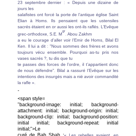
23 septembre dernier :
« Depuis une dizaine de
jours les
salafistes ont forcé la porte de l’antique église Saint
Elian à Homs. Ils pensaient que les ustensiles
sacrés étaient en or aussi les ont-ils raflés. L’Evêque
gr
grec-orthodoxe, S.E. M
. Abou Zakhm
a eu le courage d’aller voir l’Emir de Homs, Bilal El
Ken. Il lui a dit : "Nous sommes des frères et avons
toujours vécu ensemble. Pourquoi as-tu pris nos
vases sacrés ?, tu dis que tu
te passes des forces de l’ordre, il t’appartient donc
de nous défendre". Bilal a rassuré l’Evêque sur les
intentions des insurgés mais a nié avoir commandité
la rafle ».
-
<span style=
"background-image: initial; background-
attachment: initial; background-origin: initial;
background-clip: initial; background-position:
initial initial; background-repeat: initial
initial;">Le
curé de Bab Sbah :
« Les rebelles avaient, en