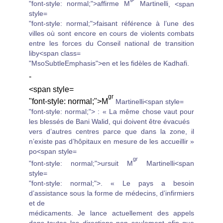
"font-style: normal;">affirme M
Martinelli
,
<span
style=
"font-style: normal;">faisant référence à l’une des
villes où sont encore en cours de violents combats
entre les forces du Conseil national de transition
liby
<span class=
"MsoSubtleEmphasis">
en et les fidèles de Kadhafi.
-
<span style=
gr
"font-style: normal;">M
Martinelli
<span style=
"font-style: normal;"> :
« La même chose vaut pour
les blessés de Bani Walid, qui doivent être évacués
vers d’autres centres parce que dans la zone, il
n’existe pas d’hôpitaux en mesure de les accueillir »
po
<span style=
gr
"font-style: normal;">ursuit M
Martinelli
<span
style=
"font-style: normal;">.
« Le pays a besoin
d’assistance sous la forme de médecins, d’infirmiers
et de
médicaments. Je lance actuellement des appels
dans toutes les directions non seulement afin que