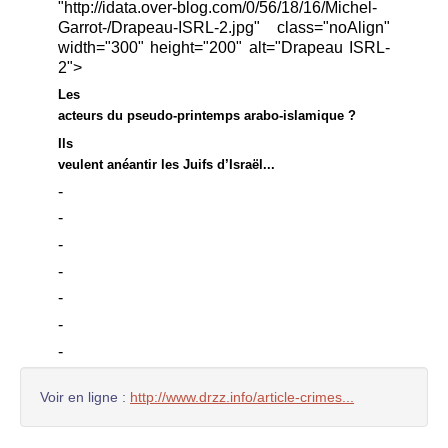
"http://idata.over-blog.com/0/56/18/16/Michel-
Garrot-/Drapeau-ISRL-2.jpg" class="noAlign"
width="300" height="200" alt="Drapeau ISRL-
2">
Les
acteurs du pseudo-printemps arabo-islamique ?
Ils
veulent anéantir les Juifs d’Israël...
-
-
-
-
-
-
-
Voir en ligne :
http://www.drzz.info/article-crimes...