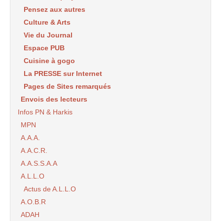
Pensez aux autres
Culture & Arts
Vie du Journal
Espace PUB
Cuisine à gogo
La PRESSE sur Internet
Pages de Sites remarqués
Envois des lecteurs
Infos PN & Harkis
MPN
A.A.A.
A.A.C.R.
A.A.S.S.A.A
A.L.L.O
Actus de A.L.L.O
A.O.B.R
ADAH