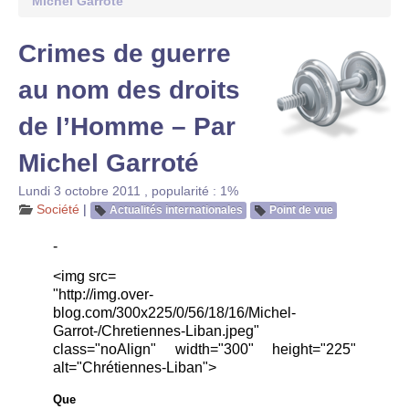
Michel Garroté
Crimes de guerre
au nom des droits
de l’Homme – Par
Michel Garroté
Lundi 3 octobre 2011
,
popularité : 1%
Société
|
Actualités internationales
Point de vue
-
<img src=
"http://img.over-
blog.com/300x225/0/56/18/16/Michel-
Garrot-/Chretiennes-Liban.jpeg"
class="noAlign" width="300" height="225"
alt="Chrétiennes-Liban">
Que