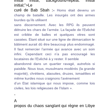
initial initial; background-repeat: initial
initial;">Le
curé de Bab Sbah :
« Homs était devenu un
champ de bataille. Les insurgés ont des armes
lourdes qu’ils utilisent
sans discernement. Avec les RPG ils peuvent
détruire les chars de l’armée. La façade de l’Evêché
est criblée de balles et quelques vitres sont
cassées. Etant situé sur une ligne de démarcation le
bâtiment aurait dû être beaucoup plus endommagé.
Il faut remercier l’armée qui avance avec un soin
infini. Cependant ceci n’a pas encouragé les
locataires de l’Evêché à y rester. Il semble
abandonné dans un quartier ravagé, autrefois si
paisible. Nous tous, musulmans modérés (la grande
majorité), chrétiens, alaouites, druzes, ismaélites et
même kurdes nous craignons l’avènement
d’un Etat islamique qui nous impose, comme lois
civiles, les lois religieuses de l’Islam ».
-
A
propos
du chaos sanglant qui règne en Libye