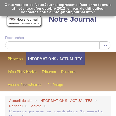
Cette version de NotreJournal représente l’ancienne formule
utilisée jusqu’en octobre 2012, en cas de difficultés,
[
]
contactez nous à info@notrejournal.info !
Notre Journal
Rechercher :
>>
Bienvenu
INFORMATIONS - ACTUALITES
Infos PN & Harkis
Tribunes
Dossiers
Vous et NotreJournal
Fil Rouge
Accueil du site
>
INFORMATIONS - ACTUALITES
>
National
>
Société
>
Crimes de guerre au nom des droits de l’Homme – Par