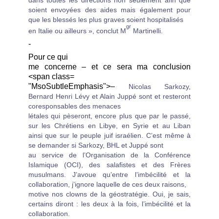
soient envoyées des aides mais également pour
que les blessés les plus graves soient hospitalisés
gr
en Italie ou ailleurs », conclut M
Martinelli.
-
Pour ce qui
me concerne
–
et ce sera ma conclusion
<span class=
"MsoSubtleEmphasis">–
Nicolas Sarkozy,
Bernard Henri Lévy et Alain Juppé sont et resteront
coresponsables des menaces
létales qui pèseront, encore plus que par le passé,
sur les Chrétiens en Libye, en Syrie et au Liban
ainsi que sur le peuple juif israélien. C’est même à
se demander si Sarkozy, BHL et Juppé sont
au service de l’Organisation de la Conférence
Islamique (OCI), des salafistes et des Frères
musulmans. J’avoue qu’entre l’imbécilité et la
collaboration, j’ignore laquelle de ces deux raisons,
motive nos clowns de la géostratégie. Oui, je sais,
certains diront : les deux à la fois, l’imbécilité et la
collaboration.