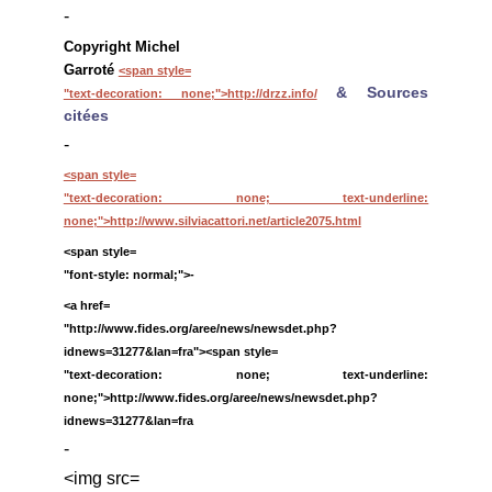
-
Copyright Michel
Garroté
<span style=
& Sources
"text-decoration: none;">http://drzz.info/
citées
-
<span style=
"text-decoration: none; text-underline:
none;">http://www.silviacattori.net/article2075.html
<span style=
"font-style: normal;">-
<a href=
"http://www.fides.org/aree/news/newsdet.php?
idnews=31277&lan=fra"><span style=
"text-decoration: none; text-underline:
none;">http://www.fides.org/aree/news/newsdet.php?
idnews=31277&lan=fra
-
<img src=