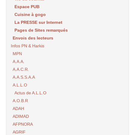
Espace PUB
Cuisine à gogo
La PRESSE sur Internet
Pages de Sites remarqués
Envois des lecteurs
Infos PN & Harkis
MPN
A.A.A.
A.A.C.R.
A.A.S.S.A.A
A.L.L.O
Actus de A.L.L.O
A.O.B.R
ADAH
ADIMAD
AFPNORA
AGRIF