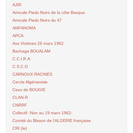
AJIR
Amicale Pieds Noirs de la côte Basque
Amicale Pieds Noirs du 47
ANFANOMA
APCA
Ass Victimes 26 mars 1962
Bachaga BOUALAM
C.C.I.R.A.
C.S.C.O
CARNOUX RACINES
Cercle Algérianiste
Ceux de BOUGIE
CLAN-R
CNRRF
Collectif -Non au 19 mars 1962-
Comité du Blason de l’ALGERIE française
CRI (le)