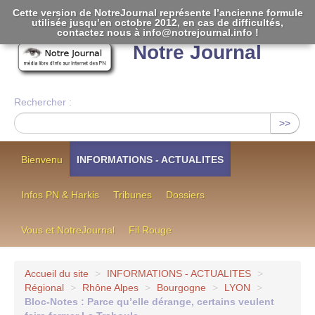
Cette version de NotreJournal représente l’ancienne formule
utilisée jusqu’en octobre 2012, en cas de difficultés,
[
]
contactez nous à info@notrejournal.info !
Notre Journal
Rechercher :
>>
Bienvenu
INFORMATIONS - ACTUALITES
Infos PN & Harkis
Tribunes
Dossiers
Vous et NotreJournal
Fil Rouge
Accueil du site
>
INFORMATIONS - ACTUALITES
>
Régional
>
Rhône Alpes
>
Bourgogne
>
LYON
>
Bloc-Notes : Parce qu’elle dérange, certains veulent