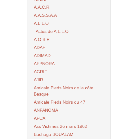
A.A.C.R.
A.A.S.S.A.A
A.L.L.O
Actus de A.L.L.O
A.O.B.R
ADAH
ADIMAD
AFPNORA
AGRIF
AJIR
Amicale Pieds Noirs de la côte
Basque
Amicale Pieds Noirs du 47
ANFANOMA
APCA
Ass Victimes 26 mars 1962
Bachaga BOUALAM