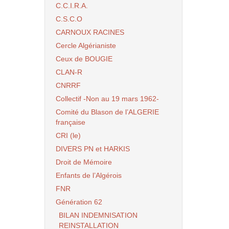
C.C.I.R.A.
C.S.C.O
CARNOUX RACINES
Cercle Algérianiste
Ceux de BOUGIE
CLAN-R
CNRRF
Collectif -Non au 19 mars 1962-
Comité du Blason de l’ALGERIE
française
CRI (le)
DIVERS PN et HARKIS
Droit de Mémoire
Enfants de l’Algérois
FNR
Génération 62
BILAN INDEMNISATION
REINSTALLATION