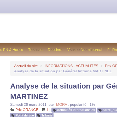
cienne formule utilisée jusqu’en octobre 2012, en cas de difficul
os PN & Harkis
Tribunes
Dossiers
Vous et NotreJournal
Fil R
Accueil du site
>
INFORMATIONS - ACTUALITES
>
Prix 
Analyse de la situation par Général Antoine MARTINEZ
Analyse de la situation par Gé
MARTINEZ
Samedi 26 mars 2011
,
par
MORA
,
popularité : 1%
Prix ORANGE
|
1
|
Actualités internationales
barre_ou
Point de vue
Tribune