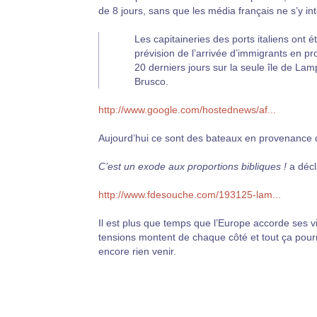
de 8 jours, sans que les média français ne s’y in
Les capitaineries des ports italiens ont 
prévision de l’arrivée d’immigrants en p
20 derniers jours sur la seule île de La
Brusco.
http://www.google.com/hostednews/af...
Aujourd’hui ce sont des bateaux en provenance 
C’est un exode aux proportions bibliques !
a décl
http://www.fdesouche.com/193125-lam...
Il est plus que temps que l’Europe accorde ses vi
tensions montent de chaque côté et tout ça pourr
encore rien venir.