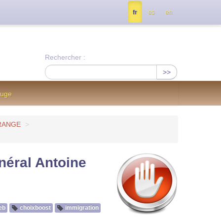
tés, contactez nous à info@notrejournal.info !
fr
es
en
Rechercher :
>>
ouge
ORANGE
>
néral Antoine
eb
choixboost
immigration